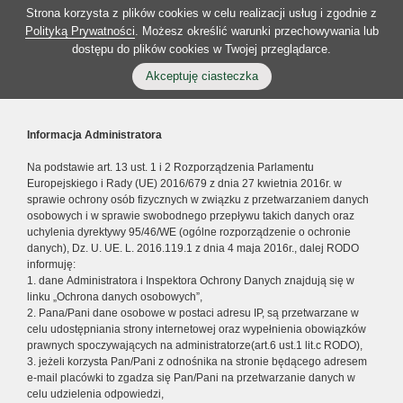
Strona korzysta z plików cookies w celu realizacji usług i zgodnie z
Polityką Prywatności
. Możesz określić warunki przechowywania lub
dostępu do plików cookies w Twojej przeglądarce.
Akceptuję ciasteczka
Informacja Administratora
Na podstawie art. 13 ust. 1 i 2 Rozporządzenia Parlamentu
Europejskiego i Rady (UE) 2016/679 z dnia 27 kwietnia 2016r. w
sprawie ochrony osób fizycznych w związku z przetwarzaniem danych
osobowych i w sprawie swobodnego przepływu takich danych oraz
uchylenia dyrektywy 95/46/WE (ogólne rozporządzenie o ochronie
danych), Dz. U. UE. L. 2016.119.1 z dnia 4 maja 2016r., dalej RODO
informuję:
1. dane Administratora i Inspektora Ochrony Danych znajdują się w
linku „Ochrona danych osobowych”,
2. Pana/Pani dane osobowe w postaci adresu IP, są przetwarzane w
celu udostępniania strony internetowej oraz wypełnienia obowiązków
prawnych spoczywających na administratorze(art.6 ust.1 lit.c RODO),
3. jeżeli korzysta Pan/Pani z odnośnika na stronie będącego adresem
e-mail placówki to zgadza się Pan/Pani na przetwarzanie danych w
celu udzielenia odpowiedzi,