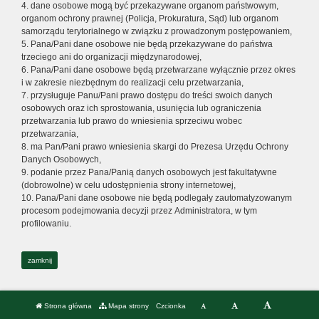
4. dane osobowe mogą być przekazywane organom państwowym,
organom ochrony prawnej (Policja, Prokuratura, Sąd) lub organom
samorządu terytorialnego w związku z prowadzonym postępowaniem,
5. Pana/Pani dane osobowe nie będą przekazywane do państwa
trzeciego ani do organizacji międzynarodowej,
6. Pana/Pani dane osobowe będą przetwarzane wyłącznie przez okres
i w zakresie niezbędnym do realizacji celu przetwarzania,
7. przysługuje Panu/Pani prawo dostępu do treści swoich danych
osobowych oraz ich sprostowania, usunięcia lub ograniczenia
przetwarzania lub prawo do wniesienia sprzeciwu wobec
przetwarzania,
8. ma Pan/Pani prawo wniesienia skargi do Prezesa Urzędu Ochrony
Danych Osobowych,
9. podanie przez Pana/Panią danych osobowych jest fakultatywne
(dobrowolne) w celu udostępnienia strony internetowej,
10. Pana/Pani dane osobowe nie będą podlegały zautomatyzowanym
procesom podejmowania decyzji przez Administratora, w tym
profilowaniu.
zamknij
Strona główna
Mapa strony
Czcionka