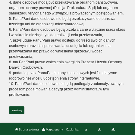
4. dane osobowe mogą być przekazywane organom państwowym,
organom ochrony prawnej (Policja, Prokuratura, Sąd) lub organom
samorządu terytorialnego w związku z prowadzonym postępowaniem,
5. Pana/Pani dane osobowe nie będą przekazywane do państwa
trzeciego ani do organizacji międzynarodowej,
6. Pana/Pani dane osobowe będą przetwarzane wyłącznie przez okres
i w zakresie niezbędnym do realizacji celu przetwarzania,
7. przysługuje Panu/Pani prawo dostępu do treści swoich danych
osobowych oraz ich sprostowania, usunięcia lub ograniczenia
przetwarzania lub prawo do wniesienia sprzeciwu wobec
przetwarzania,
8. ma Pan/Pani prawo wniesienia skargi do Prezesa Urzędu Ochrony
Danych Osobowych,
9. podanie przez Pana/Panią danych osobowych jest fakultatywne
(dobrowolne) w celu udostępnienia strony internetowej,
10. Pana/Pani dane osobowe nie będą podlegały zautomatyzowanym
procesom podejmowania decyzji przez Administratora, w tym
profilowaniu.
zamknij
Strona główna
Mapa strony
Czcionka