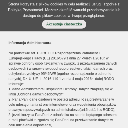
Strona korzysta z plików cookies w celu realizacji usług i zgodnie z
Polityką Prywatności
. Możesz określić warunki przechowywania lub
dostępu do plików cookies w Twojej przeglądarce.
Akceptuję ciasteczka
Informacja Administratora
Na podstawie art. 13 ust. 1 i 2 Rozporządzenia Parlamentu
Europejskiego i Rady (UE) 2016/679 z dnia 27 kwietnia 2016r. w
sprawie ochrony osób fizycznych w związku z przetwarzaniem danych
osobowych i w sprawie swobodnego przepływu takich danych oraz
uchylenia dyrektywy 95/46/WE (ogólne rozporządzenie o ochronie
danych), Dz. U. UE. L. 2016.119.1 z dnia 4 maja 2016r., dalej RODO
informuję:
1. dane Administratora i Inspektora Ochrony Danych znajdują się w
linku „Ochrona danych osobowych”,
2. Pana/Pani dane osobowe w postaci adresu IP, są przetwarzane w
celu udostępniania strony internetowej oraz wypełnienia obowiązków
prawnych spoczywających na administratorze(art.6 ust.1 lit.c RODO),
3. jeżeli korzysta Pan/Pani z odnośnika na stronie będącego adresem
e-mail placówki to zgadza się Pan/Pani na przetwarzanie danych w
celu udzielenia odpowiedzi,