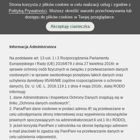
Strona korzysta z plików cookies w celu realizacji usług i zgodnie z
Polityką Prywatności
. Możesz określić warunki przechowywania lub
dostępu do plików cookies w Twojej przeglądarce.
Akceptuję ciasteczka
Informacja Administratora
Na podstawie art. 13 ust. 1 i 2 Rozporządzenia Parlamentu
Europejskiego i Rady (UE) 2016/679 z dnia 27 kwietnia 2016r. w
sprawie ochrony osób fizycznych w związku z przetwarzaniem danych
osobowych i w sprawie swobodnego przepływu takich danych oraz
uchylenia dyrektywy 95/46/WE (ogólne rozporządzenie o ochronie
danych), Dz. U. UE. L. 2016.119.1 z dnia 4 maja 2016r., dalej RODO
informuję:
1. dane Administratora i Inspektora Ochrony Danych znajdują się w
linku „Ochrona danych osobowych”,
2. Pana/Pani dane osobowe w postaci adresu IP, są przetwarzane w
celu udostępniania strony internetowej oraz wypełnienia obowiązków
prawnych spoczywających na administratorze(art.6 ust.1 lit.c RODO),
3. jeżeli korzysta Pan/Pani z odnośnika na stronie będącego adresem
e-mail placówki to zgadza się Pan/Pani na przetwarzanie danych w
celu udzielenia odpowiedzi,