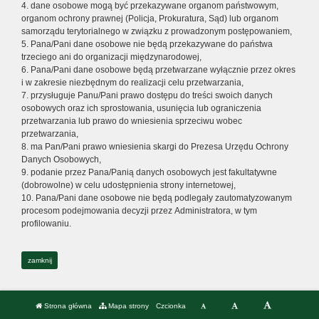
4. dane osobowe mogą być przekazywane organom państwowym,
organom ochrony prawnej (Policja, Prokuratura, Sąd) lub organom
samorządu terytorialnego w związku z prowadzonym postępowaniem,
5. Pana/Pani dane osobowe nie będą przekazywane do państwa
trzeciego ani do organizacji międzynarodowej,
6. Pana/Pani dane osobowe będą przetwarzane wyłącznie przez okres
i w zakresie niezbędnym do realizacji celu przetwarzania,
7. przysługuje Panu/Pani prawo dostępu do treści swoich danych
osobowych oraz ich sprostowania, usunięcia lub ograniczenia
przetwarzania lub prawo do wniesienia sprzeciwu wobec
przetwarzania,
8. ma Pan/Pani prawo wniesienia skargi do Prezesa Urzędu Ochrony
Danych Osobowych,
9. podanie przez Pana/Panią danych osobowych jest fakultatywne
(dobrowolne) w celu udostępnienia strony internetowej,
10. Pana/Pani dane osobowe nie będą podlegały zautomatyzowanym
procesom podejmowania decyzji przez Administratora, w tym
profilowaniu.
zamknij
Strona główna
Mapa strony
Czcionka