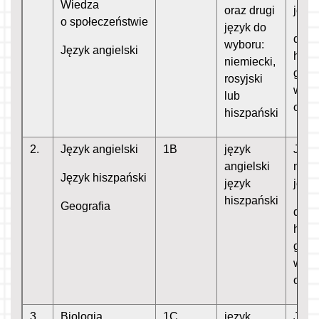
Wiedza
oraz drugi
język
o społeczeństwie
język do
do w
wyboru:
Język angielski
histo
niemiecki,
geogr
rosyjski
wied
lub
o sp
hiszpański
2.
Język angielski
1B
język
Język
angielski
mate
Język hiszpański
język
język
hiszpański
Geografia
do w
histo
geogr
wied
o sp
3.
Biologia
1C
język
Język