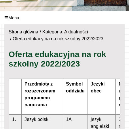
Menu
Strona główna
Kategoria: Aktualności
Oferta edukacyjna na rok szkolny 2022/2023
Oferta edukacyjna na rok
szkolny 2022/2023
Lp.
Przedmioty z
Symbol
Języki
Prze
rozszerzonym
oddziału
obce
uwzg
programem
proc
nauczania
rekru
1.
Język polski
1A
język
Język
angielski
mate