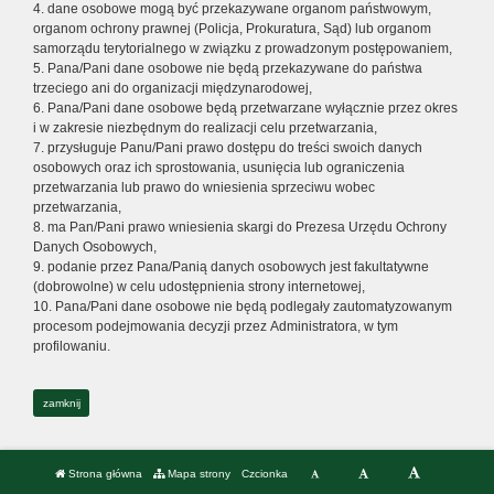
4. dane osobowe mogą być przekazywane organom państwowym,
organom ochrony prawnej (Policja, Prokuratura, Sąd) lub organom
samorządu terytorialnego w związku z prowadzonym postępowaniem,
5. Pana/Pani dane osobowe nie będą przekazywane do państwa
trzeciego ani do organizacji międzynarodowej,
6. Pana/Pani dane osobowe będą przetwarzane wyłącznie przez okres
i w zakresie niezbędnym do realizacji celu przetwarzania,
7. przysługuje Panu/Pani prawo dostępu do treści swoich danych
osobowych oraz ich sprostowania, usunięcia lub ograniczenia
przetwarzania lub prawo do wniesienia sprzeciwu wobec
przetwarzania,
8. ma Pan/Pani prawo wniesienia skargi do Prezesa Urzędu Ochrony
Danych Osobowych,
9. podanie przez Pana/Panią danych osobowych jest fakultatywne
(dobrowolne) w celu udostępnienia strony internetowej,
10. Pana/Pani dane osobowe nie będą podlegały zautomatyzowanym
procesom podejmowania decyzji przez Administratora, w tym
profilowaniu.
zamknij
Strona główna
Mapa strony
Czcionka