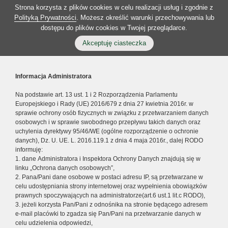
Strona korzysta z plików cookies w celu realizacji usług i zgodnie z
Polityką Prywatności
. Możesz określić warunki przechowywania lub
dostępu do plików cookies w Twojej przeglądarce.
Akceptuję ciasteczka
Informacja Administratora
Na podstawie art. 13 ust. 1 i 2 Rozporządzenia Parlamentu
Europejskiego i Rady (UE) 2016/679 z dnia 27 kwietnia 2016r. w
sprawie ochrony osób fizycznych w związku z przetwarzaniem danych
osobowych i w sprawie swobodnego przepływu takich danych oraz
uchylenia dyrektywy 95/46/WE (ogólne rozporządzenie o ochronie
danych), Dz. U. UE. L. 2016.119.1 z dnia 4 maja 2016r., dalej RODO
informuję:
1. dane Administratora i Inspektora Ochrony Danych znajdują się w
linku „Ochrona danych osobowych”,
2. Pana/Pani dane osobowe w postaci adresu IP, są przetwarzane w
celu udostępniania strony internetowej oraz wypełnienia obowiązków
prawnych spoczywających na administratorze(art.6 ust.1 lit.c RODO),
3. jeżeli korzysta Pan/Pani z odnośnika na stronie będącego adresem
e-mail placówki to zgadza się Pan/Pani na przetwarzanie danych w
celu udzielenia odpowiedzi,