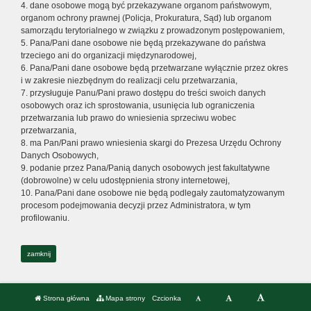
4. dane osobowe mogą być przekazywane organom państwowym,
organom ochrony prawnej (Policja, Prokuratura, Sąd) lub organom
samorządu terytorialnego w związku z prowadzonym postępowaniem,
5. Pana/Pani dane osobowe nie będą przekazywane do państwa
trzeciego ani do organizacji międzynarodowej,
6. Pana/Pani dane osobowe będą przetwarzane wyłącznie przez okres
i w zakresie niezbędnym do realizacji celu przetwarzania,
7. przysługuje Panu/Pani prawo dostępu do treści swoich danych
osobowych oraz ich sprostowania, usunięcia lub ograniczenia
przetwarzania lub prawo do wniesienia sprzeciwu wobec
przetwarzania,
8. ma Pan/Pani prawo wniesienia skargi do Prezesa Urzędu Ochrony
Danych Osobowych,
9. podanie przez Pana/Panią danych osobowych jest fakultatywne
(dobrowolne) w celu udostępnienia strony internetowej,
10. Pana/Pani dane osobowe nie będą podlegały zautomatyzowanym
procesom podejmowania decyzji przez Administratora, w tym
profilowaniu.
zamknij
Strona główna
Mapa strony
Czcionka