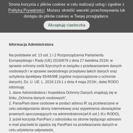
Strona korzysta z plików cookies w celu realizacji usług i zgodnie z
Polityką Prywatności
. Możesz określić warunki przechowywania lub
dostępu do plików cookies w Twojej przeglądarce.
Akceptuję ciasteczka
Informacja Administratora
Na podstawie art. 13 ust. 1 i 2 Rozporządzenia Parlamentu
Europejskiego i Rady (UE) 2016/679 z dnia 27 kwietnia 2016r. w
sprawie ochrony osób fizycznych w związku z przetwarzaniem danych
osobowych i w sprawie swobodnego przepływu takich danych oraz
uchylenia dyrektywy 95/46/WE (ogólne rozporządzenie o ochronie
danych), Dz. U. UE. L. 2016.119.1 z dnia 4 maja 2016r., dalej RODO
informuję:
1. dane Administratora i Inspektora Ochrony Danych znajdują się w
linku „Ochrona danych osobowych”,
2. Pana/Pani dane osobowe w postaci adresu IP, są przetwarzane w
celu udostępniania strony internetowej oraz wypełnienia obowiązków
prawnych spoczywających na administratorze(art.6 ust.1 lit.c RODO),
3. jeżeli korzysta Pan/Pani z odnośnika na stronie będącego adresem
e-mail placówki to zgadza się Pan/Pani na przetwarzanie danych w
celu udzielenia odpowiedzi,