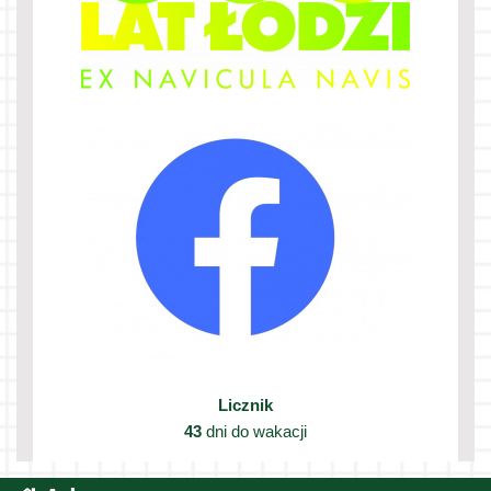
Licznik
43
dni do wakacji