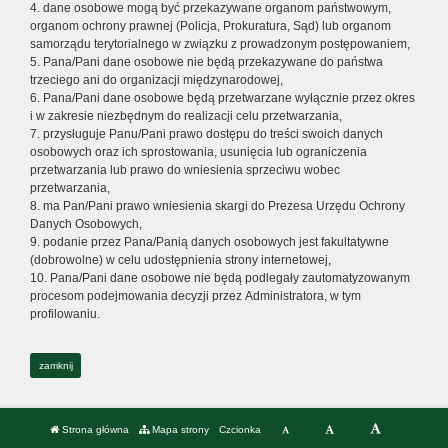
4. dane osobowe mogą być przekazywane organom państwowym,
organom ochrony prawnej (Policja, Prokuratura, Sąd) lub organom
samorządu terytorialnego w związku z prowadzonym postępowaniem,
5. Pana/Pani dane osobowe nie będą przekazywane do państwa
trzeciego ani do organizacji międzynarodowej,
6. Pana/Pani dane osobowe będą przetwarzane wyłącznie przez okres
i w zakresie niezbędnym do realizacji celu przetwarzania,
7. przysługuje Panu/Pani prawo dostępu do treści swoich danych
osobowych oraz ich sprostowania, usunięcia lub ograniczenia
przetwarzania lub prawo do wniesienia sprzeciwu wobec
przetwarzania,
8. ma Pan/Pani prawo wniesienia skargi do Prezesa Urzędu Ochrony
Danych Osobowych,
9. podanie przez Pana/Panią danych osobowych jest fakultatywne
(dobrowolne) w celu udostępnienia strony internetowej,
10. Pana/Pani dane osobowe nie będą podlegały zautomatyzowanym
procesom podejmowania decyzji przez Administratora, w tym
profilowaniu.
zamknij
Strona główna
Mapa strony
Czcionka