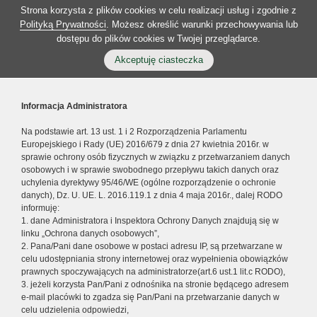
Strona korzysta z plików cookies w celu realizacji usług i zgodnie z
Polityką Prywatności
. Możesz określić warunki przechowywania lub
dostępu do plików cookies w Twojej przeglądarce.
Akceptuję ciasteczka
Informacja Administratora
Na podstawie art. 13 ust. 1 i 2 Rozporządzenia Parlamentu
Europejskiego i Rady (UE) 2016/679 z dnia 27 kwietnia 2016r. w
sprawie ochrony osób fizycznych w związku z przetwarzaniem danych
osobowych i w sprawie swobodnego przepływu takich danych oraz
uchylenia dyrektywy 95/46/WE (ogólne rozporządzenie o ochronie
danych), Dz. U. UE. L. 2016.119.1 z dnia 4 maja 2016r., dalej RODO
informuję:
1. dane Administratora i Inspektora Ochrony Danych znajdują się w
linku „Ochrona danych osobowych”,
2. Pana/Pani dane osobowe w postaci adresu IP, są przetwarzane w
celu udostępniania strony internetowej oraz wypełnienia obowiązków
prawnych spoczywających na administratorze(art.6 ust.1 lit.c RODO),
3. jeżeli korzysta Pan/Pani z odnośnika na stronie będącego adresem
e-mail placówki to zgadza się Pan/Pani na przetwarzanie danych w
celu udzielenia odpowiedzi,