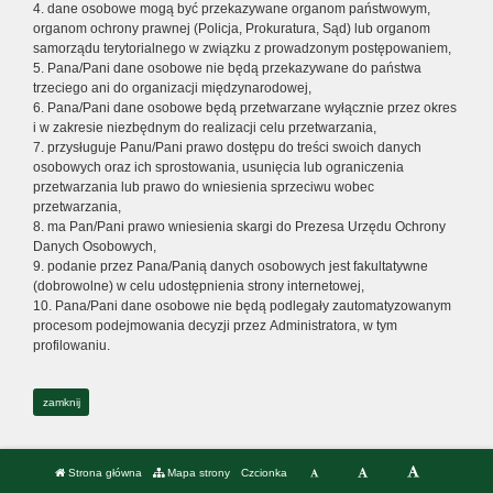
4. dane osobowe mogą być przekazywane organom państwowym,
organom ochrony prawnej (Policja, Prokuratura, Sąd) lub organom
samorządu terytorialnego w związku z prowadzonym postępowaniem,
5. Pana/Pani dane osobowe nie będą przekazywane do państwa
trzeciego ani do organizacji międzynarodowej,
6. Pana/Pani dane osobowe będą przetwarzane wyłącznie przez okres
i w zakresie niezbędnym do realizacji celu przetwarzania,
7. przysługuje Panu/Pani prawo dostępu do treści swoich danych
osobowych oraz ich sprostowania, usunięcia lub ograniczenia
przetwarzania lub prawo do wniesienia sprzeciwu wobec
przetwarzania,
8. ma Pan/Pani prawo wniesienia skargi do Prezesa Urzędu Ochrony
Danych Osobowych,
9. podanie przez Pana/Panią danych osobowych jest fakultatywne
(dobrowolne) w celu udostępnienia strony internetowej,
10. Pana/Pani dane osobowe nie będą podlegały zautomatyzowanym
procesom podejmowania decyzji przez Administratora, w tym
profilowaniu.
zamknij
Strona główna
Mapa strony
Czcionka