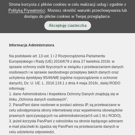
Strona korzysta z plików cookies w celu realizacji usług i zgodnie z
Polityką Prywatności
. Możesz określić warunki przechowywania lub
dostępu do plików cookies w Twojej przeglądarce.
Akceptuję ciasteczka
Informacja Administratora
Na podstawie art. 13 ust. 1 i 2 Rozporządzenia Parlamentu
Europejskiego i Rady (UE) 2016/679 z dnia 27 kwietnia 2016r. w
sprawie ochrony osób fizycznych w związku z przetwarzaniem danych
osobowych i w sprawie swobodnego przepływu takich danych oraz
uchylenia dyrektywy 95/46/WE (ogólne rozporządzenie o ochronie
danych), Dz. U. UE. L. 2016.119.1 z dnia 4 maja 2016r., dalej RODO
informuję:
1. dane Administratora i Inspektora Ochrony Danych znajdują się w
linku „Ochrona danych osobowych”,
2. Pana/Pani dane osobowe w postaci adresu IP, są przetwarzane w
celu udostępniania strony internetowej oraz wypełnienia obowiązków
prawnych spoczywających na administratorze(art.6 ust.1 lit.c RODO),
3. jeżeli korzysta Pan/Pani z odnośnika na stronie będącego adresem
e-mail placówki to zgadza się Pan/Pani na przetwarzanie danych w
celu udzielenia odpowiedzi,