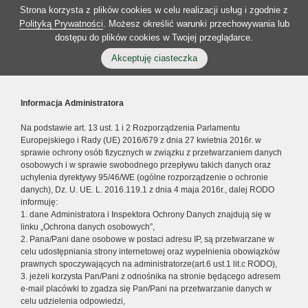
Strona korzysta z plików cookies w celu realizacji usług i zgodnie z
Polityką Prywatności
. Możesz określić warunki przechowywania lub
dostępu do plików cookies w Twojej przeglądarce.
Akceptuję ciasteczka
Informacja Administratora
Na podstawie art. 13 ust. 1 i 2 Rozporządzenia Parlamentu
Europejskiego i Rady (UE) 2016/679 z dnia 27 kwietnia 2016r. w
sprawie ochrony osób fizycznych w związku z przetwarzaniem danych
osobowych i w sprawie swobodnego przepływu takich danych oraz
uchylenia dyrektywy 95/46/WE (ogólne rozporządzenie o ochronie
danych), Dz. U. UE. L. 2016.119.1 z dnia 4 maja 2016r., dalej RODO
informuję:
1. dane Administratora i Inspektora Ochrony Danych znajdują się w
linku „Ochrona danych osobowych”,
2. Pana/Pani dane osobowe w postaci adresu IP, są przetwarzane w
celu udostępniania strony internetowej oraz wypełnienia obowiązków
prawnych spoczywających na administratorze(art.6 ust.1 lit.c RODO),
3. jeżeli korzysta Pan/Pani z odnośnika na stronie będącego adresem
e-mail placówki to zgadza się Pan/Pani na przetwarzanie danych w
celu udzielenia odpowiedzi,