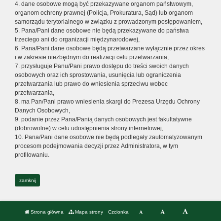
4. dane osobowe mogą być przekazywane organom państwowym,
organom ochrony prawnej (Policja, Prokuratura, Sąd) lub organom
samorządu terytorialnego w związku z prowadzonym postępowaniem,
5. Pana/Pani dane osobowe nie będą przekazywane do państwa
trzeciego ani do organizacji międzynarodowej,
6. Pana/Pani dane osobowe będą przetwarzane wyłącznie przez okres
i w zakresie niezbędnym do realizacji celu przetwarzania,
7. przysługuje Panu/Pani prawo dostępu do treści swoich danych
osobowych oraz ich sprostowania, usunięcia lub ograniczenia
przetwarzania lub prawo do wniesienia sprzeciwu wobec
przetwarzania,
8. ma Pan/Pani prawo wniesienia skargi do Prezesa Urzędu Ochrony
Danych Osobowych,
9. podanie przez Pana/Panią danych osobowych jest fakultatywne
(dobrowolne) w celu udostępnienia strony internetowej,
10. Pana/Pani dane osobowe nie będą podlegały zautomatyzowanym
procesom podejmowania decyzji przez Administratora, w tym
profilowaniu.
zamknij
Strona główna
Mapa strony
Czcionka