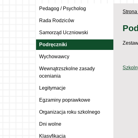
Pedagog / Psycholog
Strona
Rada Rodziców
Pod
Samorząd Uczniowski
Zestaw
Podręczniki
Wychowawcy
Szkoln
Wewnątrzszkolne zasady
oceniania
Legitymacje
Egzaminy poprawkowe
Organizacja roku szkolnego
Dni wolne
Klasyfikacja