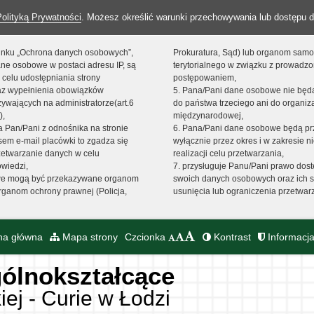
Polityką Prywatności
. Możesz określić warunki przechowywania lub dostępu d
 linku „Ochrona danych osobowych”,
Prokuratura, Sąd) lub organom sam
ne osobowe w postaci adresu IP, są
terytorialnego w związku z prowadz
 celu udostępniania strony
postępowaniem,
raz wypełnienia obowiązków
5. Pana/Pani dane osobowe nie bę
ywających na administratorze(art.6
do państwa trzeciego ani do organiza
),
międzynarodowej,
sta Pan/Pani z odnośnika na stronie
6. Pana/Pani dane osobowe będą pr
em e-mail placówki to zgadza się
wyłącznie przez okres i w zakresie 
zetwarzanie danych w celu
realizacji celu przetwarzania,
owiedzi,
7. przysługuje Panu/Pani prawo dost
we mogą być przekazywane organom
swoich danych osobowych oraz ich s
ganom ochrony prawnej (Policja,
usunięcia lub ograniczenia przetwar
na główna
Mapa strony
Czcionka
Kontrast
Informacja
ólnokształcące
iej - Curie w Łodzi