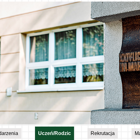
arzenia
Uczeń/Rodzic
Rekrutacja
Ma