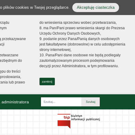
o plików cookies w Twojej przeglądarce.
Akceptuję ciasteczka
orządu
do wniesienia sprzeciwu wobec przetwarzania,
onym
8. ma Pan/Pani prawo wniesienia skargi do Prezesa
Urzędu Ochrony Danych Osobowych,
dą przekazywane
9. podanie przez Pana/Panią danych osobowych
cji
jest fakultatywne (dobrowolne) w celu udostępnienia
strony internetowej,
zetwarzane
10. Pana/Pani dane osobowe nie będą podlegały
niezbędnym do
zautomatyzowanym procesom podejmowania
decyzji przez Administratora, w tym profilowaniu.
ępu do treści
prostowania,
zamknij
zania lub prawo
 administratora
Fraza