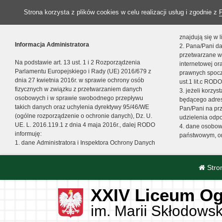
Strona korzysta z plików cookies w celu realizacji usług i zgodnie z
znajdują się w
Informacja Administratora
2. Pana/Pani da
przetwarzane w
Na podstawie art. 13 ust. 1 i 2 Rozporządzenia
internetowej o
Parlamentu Europejskiego i Rady (UE) 2016/679 z
prawnych spocz
dnia 27 kwietnia 2016r. w sprawie ochrony osób
ust.1 lit.c RODO
fizycznych w związku z przetwarzaniem danych
3. jeżeli korzy
osobowych i w sprawie swobodnego przepływu
będącego adres
takich danych oraz uchylenia dyrektywy 95/46/WE
Pan/Pani na pr
(ogólne rozporządzenie o ochronie danych), Dz. U.
udzielenia odp
UE. L. 2016.119.1 z dnia 4 maja 2016r., dalej RODO
4. dane osobo
informuję:
państwowym, or
1. dane Administratora i Inspektora Ochrony Danych
Stro
XXIV Liceum Og
im. Marii Skłodowsk