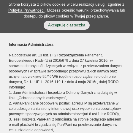
Strona korzysta z plików cookies w celu realizacji usług i zgodnie z
Polityką Prywatności
. Możesz określić warunki przechowywania lub
dostępu do plików cookies w Twojej przeglądarce.
Akceptuję ciasteczka
Informacja Administratora
Na podstawie art. 13 ust. 1 i 2 Rozporządzenia Parlamentu
Europejskiego i Rady (UE) 2016/679 z dnia 27 kwietnia 2016r. w
sprawie ochrony osób fizycznych w związku z przetwarzaniem danych
osobowych i w sprawie swobodnego przepływu takich danych oraz
uchylenia dyrektywy 95/46/WE (ogólne rozporządzenie o ochronie
danych), Dz. U. UE. L. 2016.119.1 z dnia 4 maja 2016r., dalej RODO
informuję:
1. dane Administratora i Inspektora Ochrony Danych znajdują się w
linku „Ochrona danych osobowych”,
2. Pana/Pani dane osobowe w postaci adresu IP, są przetwarzane w
celu udostępniania strony internetowej oraz wypełnienia obowiązków
prawnych spoczywających na administratorze(art.6 ust.1 lit.c RODO),
3. jeżeli korzysta Pan/Pani z odnośnika na stronie będącego adresem
e-mail placówki to zgadza się Pan/Pani na przetwarzanie danych w
celu udzielenia odpowiedzi,