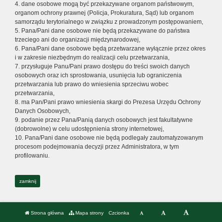
4. dane osobowe mogą być przekazywane organom państwowym,
organom ochrony prawnej (Policja, Prokuratura, Sąd) lub organom
samorządu terytorialnego w związku z prowadzonym postępowaniem,
5. Pana/Pani dane osobowe nie będą przekazywane do państwa
trzeciego ani do organizacji międzynarodowej,
6. Pana/Pani dane osobowe będą przetwarzane wyłącznie przez okres
i w zakresie niezbędnym do realizacji celu przetwarzania,
7. przysługuje Panu/Pani prawo dostępu do treści swoich danych
osobowych oraz ich sprostowania, usunięcia lub ograniczenia
przetwarzania lub prawo do wniesienia sprzeciwu wobec
przetwarzania,
8. ma Pan/Pani prawo wniesienia skargi do Prezesa Urzędu Ochrony
Danych Osobowych,
9. podanie przez Pana/Panią danych osobowych jest fakultatywne
(dobrowolne) w celu udostępnienia strony internetowej,
10. Pana/Pani dane osobowe nie będą podlegały zautomatyzowanym
procesom podejmowania decyzji przez Administratora, w tym
profilowaniu.
zamknij
Strona główna
Mapa strony
Czcionka