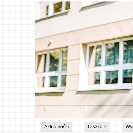
Aktualności
O szkole
Wy