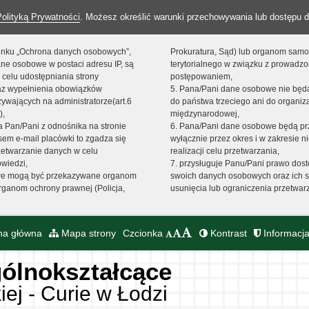
Polityką Prywatności
. Możesz określić warunki przechowywania lub dostępu d
 linku „Ochrona danych osobowych”,
Prokuratura, Sąd) lub organom sam
ne osobowe w postaci adresu IP, są
terytorialnego w związku z prowadz
 celu udostępniania strony
postępowaniem,
raz wypełnienia obowiązków
5. Pana/Pani dane osobowe nie bę
ywających na administratorze(art.6
do państwa trzeciego ani do organiza
),
międzynarodowej,
sta Pan/Pani z odnośnika na stronie
6. Pana/Pani dane osobowe będą pr
em e-mail placówki to zgadza się
wyłącznie przez okres i w zakresie 
zetwarzanie danych w celu
realizacji celu przetwarzania,
owiedzi,
7. przysługuje Panu/Pani prawo dost
we mogą być przekazywane organom
swoich danych osobowych oraz ich s
ganom ochrony prawnej (Policja,
usunięcia lub ograniczenia przetwar
na główna
Mapa strony
Czcionka
Kontrast
Informacja
ólnokształcące
iej - Curie w Łodzi