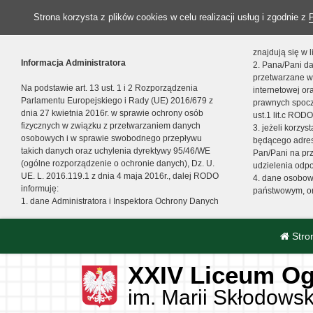
Strona korzysta z plików cookies w celu realizacji usług i zgodnie z
znajdują się w
Informacja Administratora
2. Pana/Pani da
przetwarzane w
Na podstawie art. 13 ust. 1 i 2 Rozporządzenia
internetowej o
Parlamentu Europejskiego i Rady (UE) 2016/679 z
prawnych spocz
dnia 27 kwietnia 2016r. w sprawie ochrony osób
ust.1 lit.c RODO
fizycznych w związku z przetwarzaniem danych
3. jeżeli korzy
osobowych i w sprawie swobodnego przepływu
będącego adres
takich danych oraz uchylenia dyrektywy 95/46/WE
Pan/Pani na pr
(ogólne rozporządzenie o ochronie danych), Dz. U.
udzielenia odp
UE. L. 2016.119.1 z dnia 4 maja 2016r., dalej RODO
4. dane osobo
informuję:
państwowym, or
1. dane Administratora i Inspektora Ochrony Danych
Stro
XXIV Liceum Og
im. Marii Skłodowsk