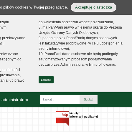
o plików cookies w Twojej przeglądarce.
Akceptuję ciasteczka
orządu
do wniesienia sprzeciwu wobec przetwarzania,
onym
8. ma Pan/Pani prawo wniesienia skargi do Prezesa
Urzędu Ochrony Danych Osobowych,
dą przekazywane
9. podanie przez Pana/Panią danych osobowych
cji
jest fakultatywne (dobrowolne) w celu udostępnienia
strony internetowej,
zetwarzane
10. Pana/Pani dane osobowe nie będą podlegały
niezbędnym do
zautomatyzowanym procesom podejmowania
decyzji przez Administratora, w tym profilowaniu.
ępu do treści
prostowania,
zamknij
zania lub prawo
 administratora
Fraza