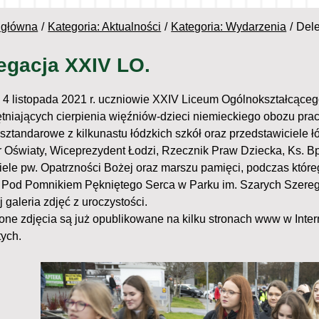
 główna
Kategoria: Aktualności
Kategoria: Wydarzenia
Del
egacja XXIV LO.
 4 listopada 2021 r. uczniowie XXIV Liceum Ogólnokształcącego
tniających cierpienia więźniów-dzieci niemieckiego obozu pra
 sztandarowe z kilkunastu łódzkich szkół oraz przedstawiciele 
r Oświaty, Wiceprezydent Łodzi, Rzecznik Praw Dziecka, Ks. Bp
ele pw. Opatrzności Bożej oraz marszu pamięci, podczas którego 
 Pod Pomnikiem Pękniętego Serca w Parku im. Szarych Szereg
 galeria zdjęć z uroczystości.
one zdjęcia są już opublikowane na kilku stronach www w Inter
tych.