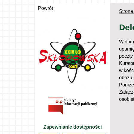
Powrót
Strona
Del
W dniu
upamię
poczty
Kurato
w kości
obozu.
Poniżej
Załącz
osobis
Zapewnianie dostępności