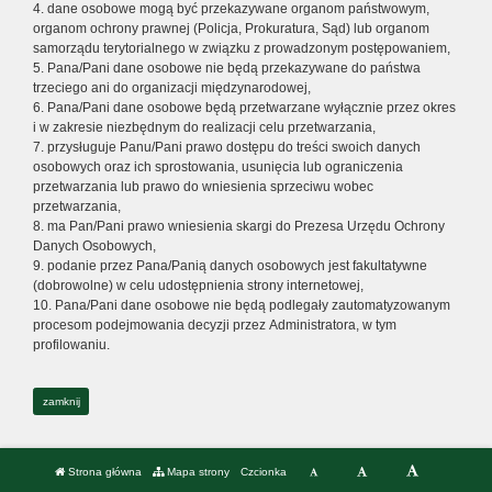
4. dane osobowe mogą być przekazywane organom państwowym,
organom ochrony prawnej (Policja, Prokuratura, Sąd) lub organom
samorządu terytorialnego w związku z prowadzonym postępowaniem,
5. Pana/Pani dane osobowe nie będą przekazywane do państwa
trzeciego ani do organizacji międzynarodowej,
6. Pana/Pani dane osobowe będą przetwarzane wyłącznie przez okres
i w zakresie niezbędnym do realizacji celu przetwarzania,
7. przysługuje Panu/Pani prawo dostępu do treści swoich danych
osobowych oraz ich sprostowania, usunięcia lub ograniczenia
przetwarzania lub prawo do wniesienia sprzeciwu wobec
przetwarzania,
8. ma Pan/Pani prawo wniesienia skargi do Prezesa Urzędu Ochrony
Danych Osobowych,
9. podanie przez Pana/Panią danych osobowych jest fakultatywne
(dobrowolne) w celu udostępnienia strony internetowej,
10. Pana/Pani dane osobowe nie będą podlegały zautomatyzowanym
procesom podejmowania decyzji przez Administratora, w tym
profilowaniu.
zamknij
Strona główna
Mapa strony
Czcionka