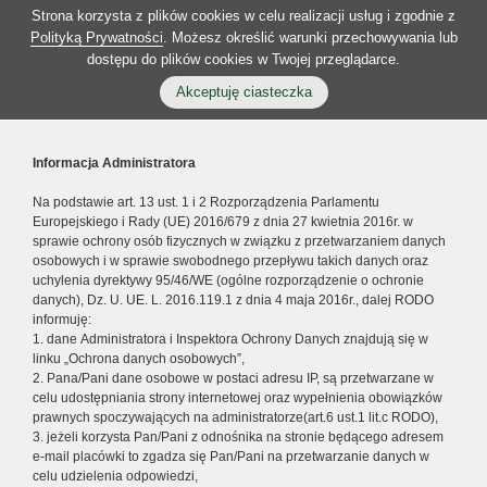
Strona korzysta z plików cookies w celu realizacji usług i zgodnie z
Polityką Prywatności
. Możesz określić warunki przechowywania lub
dostępu do plików cookies w Twojej przeglądarce.
Akceptuję ciasteczka
Informacja Administratora
Na podstawie art. 13 ust. 1 i 2 Rozporządzenia Parlamentu
Europejskiego i Rady (UE) 2016/679 z dnia 27 kwietnia 2016r. w
sprawie ochrony osób fizycznych w związku z przetwarzaniem danych
osobowych i w sprawie swobodnego przepływu takich danych oraz
uchylenia dyrektywy 95/46/WE (ogólne rozporządzenie o ochronie
danych), Dz. U. UE. L. 2016.119.1 z dnia 4 maja 2016r., dalej RODO
informuję:
1. dane Administratora i Inspektora Ochrony Danych znajdują się w
linku „Ochrona danych osobowych”,
2. Pana/Pani dane osobowe w postaci adresu IP, są przetwarzane w
celu udostępniania strony internetowej oraz wypełnienia obowiązków
prawnych spoczywających na administratorze(art.6 ust.1 lit.c RODO),
3. jeżeli korzysta Pan/Pani z odnośnika na stronie będącego adresem
e-mail placówki to zgadza się Pan/Pani na przetwarzanie danych w
celu udzielenia odpowiedzi,