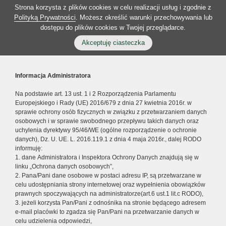
Strona korzysta z plików cookies w celu realizacji usług i zgodnie z
Polityką Prywatności
. Możesz określić warunki przechowywania lub
dostępu do plików cookies w Twojej przeglądarce.
Akceptuję ciasteczka
Informacja Administratora
Na podstawie art. 13 ust. 1 i 2 Rozporządzenia Parlamentu
Europejskiego i Rady (UE) 2016/679 z dnia 27 kwietnia 2016r. w
sprawie ochrony osób fizycznych w związku z przetwarzaniem danych
osobowych i w sprawie swobodnego przepływu takich danych oraz
uchylenia dyrektywy 95/46/WE (ogólne rozporządzenie o ochronie
danych), Dz. U. UE. L. 2016.119.1 z dnia 4 maja 2016r., dalej RODO
informuję:
1. dane Administratora i Inspektora Ochrony Danych znajdują się w
linku „Ochrona danych osobowych”,
2. Pana/Pani dane osobowe w postaci adresu IP, są przetwarzane w
celu udostępniania strony internetowej oraz wypełnienia obowiązków
prawnych spoczywających na administratorze(art.6 ust.1 lit.c RODO),
3. jeżeli korzysta Pan/Pani z odnośnika na stronie będącego adresem
e-mail placówki to zgadza się Pan/Pani na przetwarzanie danych w
celu udzielenia odpowiedzi,