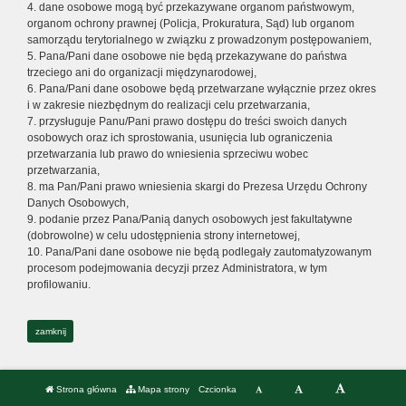
4. dane osobowe mogą być przekazywane organom państwowym,
organom ochrony prawnej (Policja, Prokuratura, Sąd) lub organom
samorządu terytorialnego w związku z prowadzonym postępowaniem,
5. Pana/Pani dane osobowe nie będą przekazywane do państwa
trzeciego ani do organizacji międzynarodowej,
6. Pana/Pani dane osobowe będą przetwarzane wyłącznie przez okres
i w zakresie niezbędnym do realizacji celu przetwarzania,
7. przysługuje Panu/Pani prawo dostępu do treści swoich danych
osobowych oraz ich sprostowania, usunięcia lub ograniczenia
przetwarzania lub prawo do wniesienia sprzeciwu wobec
przetwarzania,
8. ma Pan/Pani prawo wniesienia skargi do Prezesa Urzędu Ochrony
Danych Osobowych,
9. podanie przez Pana/Panią danych osobowych jest fakultatywne
(dobrowolne) w celu udostępnienia strony internetowej,
10. Pana/Pani dane osobowe nie będą podlegały zautomatyzowanym
procesom podejmowania decyzji przez Administratora, w tym
profilowaniu.
zamknij
Strona główna
Mapa strony
Czcionka