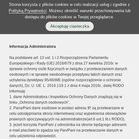
Strona korzysta z plików cookies w celu realizacji usług i zgodnie z
Polityką Prywatności
. Możesz określić warunki przechowywania lub
dostępu do plików cookies w Twojej przeglądarce.
Akceptuję ciasteczka
Informacja Administratora
Na podstawie art. 13 ust. 1 i 2 Rozporządzenia Parlamentu
Europejskiego i Rady (UE) 2016/679 z dnia 27 kwietnia 2016r. w
sprawie ochrony osób fizycznych w związku z przetwarzaniem danych
osobowych i w sprawie swobodnego przepływu takich danych oraz
uchylenia dyrektywy 95/46/WE (ogólne rozporządzenie o ochronie
danych), Dz. U. UE. L. 2016.119.1 z dnia 4 maja 2016r., dalej RODO
informuję:
1. dane Administratora i Inspektora Ochrony Danych znajdują się w
linku „Ochrona danych osobowych”,
2. Pana/Pani dane osobowe w postaci adresu IP, są przetwarzane w
celu udostępniania strony internetowej oraz wypełnienia obowiązków
prawnych spoczywających na administratorze(art.6 ust.1 lit.c RODO),
3. jeżeli korzysta Pan/Pani z odnośnika na stronie będącego adresem
e-mail placówki to zgadza się Pan/Pani na przetwarzanie danych w
celu udzielenia odpowiedzi,