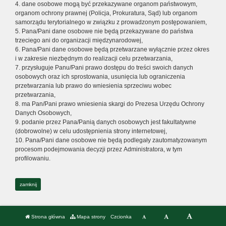
4. dane osobowe mogą być przekazywane organom państwowym,
organom ochrony prawnej (Policja, Prokuratura, Sąd) lub organom
samorządu terytorialnego w związku z prowadzonym postępowaniem,
5. Pana/Pani dane osobowe nie będą przekazywane do państwa
trzeciego ani do organizacji międzynarodowej,
6. Pana/Pani dane osobowe będą przetwarzane wyłącznie przez okres
i w zakresie niezbędnym do realizacji celu przetwarzania,
7. przysługuje Panu/Pani prawo dostępu do treści swoich danych
osobowych oraz ich sprostowania, usunięcia lub ograniczenia
przetwarzania lub prawo do wniesienia sprzeciwu wobec
przetwarzania,
8. ma Pan/Pani prawo wniesienia skargi do Prezesa Urzędu Ochrony
Danych Osobowych,
9. podanie przez Pana/Panią danych osobowych jest fakultatywne
(dobrowolne) w celu udostępnienia strony internetowej,
10. Pana/Pani dane osobowe nie będą podlegały zautomatyzowanym
procesom podejmowania decyzji przez Administratora, w tym
profilowaniu.
zamknij
Strona główna
Mapa strony
Czcionka