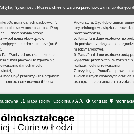
Polityką Prywatności
. Możesz określić warunki przechowywania lub dostępu d
 linku „Ochrona danych osobowych”,
Prokuratura, Sąd) lub organom sam
ne osobowe w postaci adresu IP, są
terytorialnego w związku z prowadz
 celu udostępniania strony
postępowaniem,
raz wypełnienia obowiązków
5. Pana/Pani dane osobowe nie bę
ywających na administratorze(art.6
do państwa trzeciego ani do organiza
),
międzynarodowej,
sta Pan/Pani z odnośnika na stronie
6. Pana/Pani dane osobowe będą pr
em e-mail placówki to zgadza się
wyłącznie przez okres i w zakresie 
zetwarzanie danych w celu
realizacji celu przetwarzania,
owiedzi,
7. przysługuje Panu/Pani prawo dost
we mogą być przekazywane organom
swoich danych osobowych oraz ich s
ganom ochrony prawnej (Policja,
usunięcia lub ograniczenia przetwar
na główna
Mapa strony
Czcionka
Kontrast
Informacja
ólnokształcące
iej - Curie w Łodzi