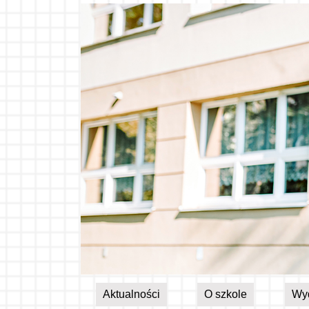
Aktualności
O szkole
Wy