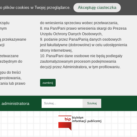
o plików cookies w Twojej przeglądarce.
Akceptuję ciasteczka
orządu
do wniesienia sprzeciwu wobec przetwarzania,
onym
8. ma Pan/Pani prawo wniesienia skargi do Prezesa
Urzędu Ochrony Danych Osobowych,
dą przekazywane
9. podanie przez Pana/Panią danych osobowych
cji
jest fakultatywne (dobrowolne) w celu udostępnienia
strony internetowej,
zetwarzane
10. Pana/Pani dane osobowe nie będą podlegały
niezbędnym do
zautomatyzowanym procesom podejmowania
decyzji przez Administratora, w tym profilowaniu.
ępu do treści
prostowania,
zamknij
zania lub prawo
 administratora
Fraza