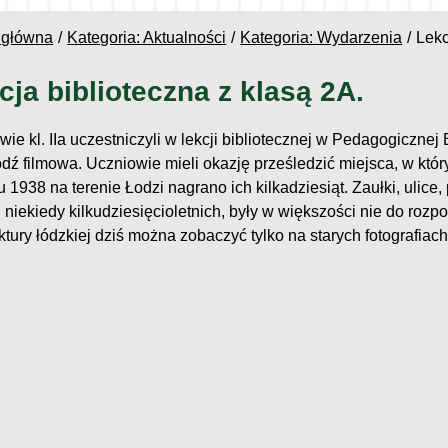
 główna
Kategoria: Aktualności
Kategoria: Wydarzenia
Lekc
cja biblioteczna z klasą 2A.
wie kl. IIa uczestniczyli w lekcji bibliotecznej w Pedagogiczne
ódź filmowa. Uczniowie mieli okazję prześledzić miejsca, w któr
u 1938 na terenie Łodzi nagrano ich kilkadziesiąt. Zaułki, ulic
 niekiedy kilkudziesięcioletnich, były w większości nie do rozp
ktury łódzkiej dziś można zobaczyć tylko na starych fotografiach