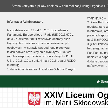
Strona korzysta z plików cookies w celu realizacji usług i zgodnie z
znajdują się w
Informacja Administratora
2. Pana/Pani da
przetwarzane w
Na podstawie art. 13 ust. 1 i 2 Rozporządzenia
internetowej o
Parlamentu Europejskiego i Rady (UE) 2016/679 z
prawnych spocz
dnia 27 kwietnia 2016r. w sprawie ochrony osób
ust.1 lit.c RODO
fizycznych w związku z przetwarzaniem danych
3. jeżeli korzy
osobowych i w sprawie swobodnego przepływu
będącego adres
takich danych oraz uchylenia dyrektywy 95/46/WE
Pan/Pani na pr
(ogólne rozporządzenie o ochronie danych), Dz. U.
udzielenia odp
UE. L. 2016.119.1 z dnia 4 maja 2016r., dalej RODO
4. dane osobo
informuję:
państwowym, or
1. dane Administratora i Inspektora Ochrony Danych
Stro
XXIV Liceum Og
im. Marii Skłodowsk