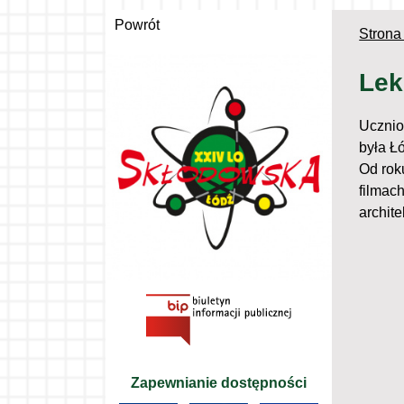
Powrót
Strona
Lek
Ucznio
była Ł
Od rok
filmach
archite
Zapewnianie dostępności