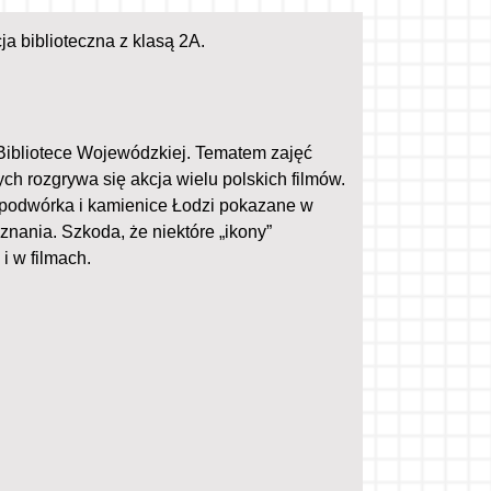
ja biblioteczna z klasą 2A.
j Bibliotece Wojewódzkiej. Tematem zajęć
ych rozgrywa się akcja wielu polskich filmów.
e, podwórka i kamienice Łodzi pokazane w
oznania. Szkoda, że niektóre „ikony”
 i w filmach.