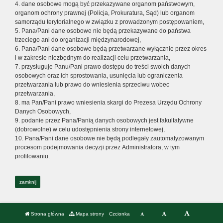
4. dane osobowe mogą być przekazywane organom państwowym,
organom ochrony prawnej (Policja, Prokuratura, Sąd) lub organom
samorządu terytorialnego w związku z prowadzonym postępowaniem,
5. Pana/Pani dane osobowe nie będą przekazywane do państwa
trzeciego ani do organizacji międzynarodowej,
6. Pana/Pani dane osobowe będą przetwarzane wyłącznie przez okres
i w zakresie niezbędnym do realizacji celu przetwarzania,
7. przysługuje Panu/Pani prawo dostępu do treści swoich danych
osobowych oraz ich sprostowania, usunięcia lub ograniczenia
przetwarzania lub prawo do wniesienia sprzeciwu wobec
przetwarzania,
8. ma Pan/Pani prawo wniesienia skargi do Prezesa Urzędu Ochrony
Danych Osobowych,
9. podanie przez Pana/Panią danych osobowych jest fakultatywne
(dobrowolne) w celu udostępnienia strony internetowej,
10. Pana/Pani dane osobowe nie będą podlegały zautomatyzowanym
procesom podejmowania decyzji przez Administratora, w tym
profilowaniu.
zamknij
Strona główna
Mapa strony
Czcionka