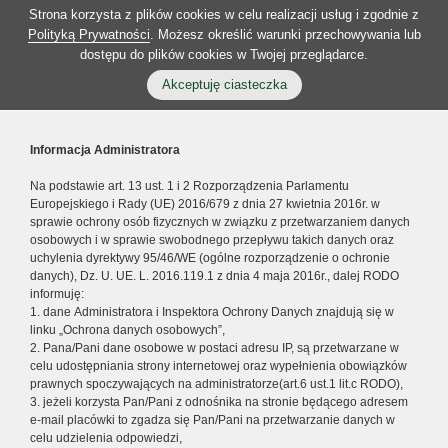
Strona korzysta z plików cookies w celu realizacji usług i zgodnie z
Polityką Prywatności
. Możesz określić warunki przechowywania lub
dostępu do plików cookies w Twojej przeglądarce.
Akceptuję ciasteczka
Informacja Administratora
Na podstawie art. 13 ust. 1 i 2 Rozporządzenia Parlamentu
Europejskiego i Rady (UE) 2016/679 z dnia 27 kwietnia 2016r. w
sprawie ochrony osób fizycznych w związku z przetwarzaniem danych
osobowych i w sprawie swobodnego przepływu takich danych oraz
uchylenia dyrektywy 95/46/WE (ogólne rozporządzenie o ochronie
danych), Dz. U. UE. L. 2016.119.1 z dnia 4 maja 2016r., dalej RODO
informuję:
1. dane Administratora i Inspektora Ochrony Danych znajdują się w
linku „Ochrona danych osobowych”,
2. Pana/Pani dane osobowe w postaci adresu IP, są przetwarzane w
celu udostępniania strony internetowej oraz wypełnienia obowiązków
prawnych spoczywających na administratorze(art.6 ust.1 lit.c RODO),
3. jeżeli korzysta Pan/Pani z odnośnika na stronie będącego adresem
e-mail placówki to zgadza się Pan/Pani na przetwarzanie danych w
celu udzielenia odpowiedzi,