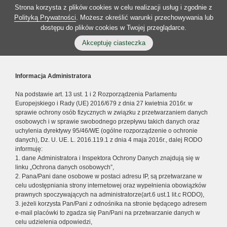
Strona korzysta z plików cookies w celu realizacji usług i zgodnie z
Polityką Prywatności
. Możesz określić warunki przechowywania lub
dostępu do plików cookies w Twojej przeglądarce.
Akceptuję ciasteczka
Informacja Administratora
Na podstawie art. 13 ust. 1 i 2 Rozporządzenia Parlamentu
Europejskiego i Rady (UE) 2016/679 z dnia 27 kwietnia 2016r. w
sprawie ochrony osób fizycznych w związku z przetwarzaniem danych
osobowych i w sprawie swobodnego przepływu takich danych oraz
uchylenia dyrektywy 95/46/WE (ogólne rozporządzenie o ochronie
danych), Dz. U. UE. L. 2016.119.1 z dnia 4 maja 2016r., dalej RODO
informuję:
1. dane Administratora i Inspektora Ochrony Danych znajdują się w
linku „Ochrona danych osobowych”,
2. Pana/Pani dane osobowe w postaci adresu IP, są przetwarzane w
celu udostępniania strony internetowej oraz wypełnienia obowiązków
prawnych spoczywających na administratorze(art.6 ust.1 lit.c RODO),
3. jeżeli korzysta Pan/Pani z odnośnika na stronie będącego adresem
e-mail placówki to zgadza się Pan/Pani na przetwarzanie danych w
celu udzielenia odpowiedzi,