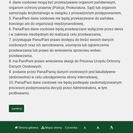
4. dane osobowe mogą być przekazywane organom państwowym,
organom ochrony prawnej (Policja, Prokuratura, Sąd) lub organom
samorządu terytorialnego w związku z prowadzonym postępowaniem,
5. Pana/Pani dane osobowe nie będą przekazywane do państwa
trzeciego ani do organizacji międzynarodowej,
6. Pana/Pani dane osobowe będą przetwarzane wyłącznie przez okres
i w zakresie niezbędnym do realizacji celu przetwarzania,
7. przysługuje Panu/Pani prawo dostępu do treści swoich danych
osobowych oraz ich sprostowania, usunięcia lub ograniczenia
przetwarzania lub prawo do wniesienia sprzeciwu wobec
przetwarzania,
8. ma Pan/Pani prawo wniesienia skargi do Prezesa Urzędu Ochrony
Danych Osobowych,
9. podanie przez Pana/Panią danych osobowych jest fakultatywne
(dobrowolne) w celu udostępnienia strony internetowej,
10. Pana/Pani dane osobowe nie będą podlegały zautomatyzowanym
procesom podejmowania decyzji przez Administratora, w tym
profilowaniu.
zamknij
Strona główna
Mapa strony
Czcionka