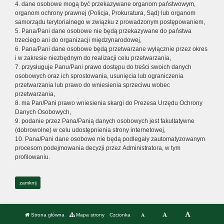
4. dane osobowe mogą być przekazywane organom państwowym,
organom ochrony prawnej (Policja, Prokuratura, Sąd) lub organom
samorządu terytorialnego w związku z prowadzonym postępowaniem,
5. Pana/Pani dane osobowe nie będą przekazywane do państwa
trzeciego ani do organizacji międzynarodowej,
6. Pana/Pani dane osobowe będą przetwarzane wyłącznie przez okres
i w zakresie niezbędnym do realizacji celu przetwarzania,
7. przysługuje Panu/Pani prawo dostępu do treści swoich danych
osobowych oraz ich sprostowania, usunięcia lub ograniczenia
przetwarzania lub prawo do wniesienia sprzeciwu wobec
przetwarzania,
8. ma Pan/Pani prawo wniesienia skargi do Prezesa Urzędu Ochrony
Danych Osobowych,
9. podanie przez Pana/Panią danych osobowych jest fakultatywne
(dobrowolne) w celu udostępnienia strony internetowej,
10. Pana/Pani dane osobowe nie będą podlegały zautomatyzowanym
procesom podejmowania decyzji przez Administratora, w tym
profilowaniu.
zamknij
Strona główna
Mapa strony
Czcionka