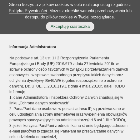
Strona korzysta z plików cookies w celu realizacji usług i zgodnie z
Polityką Prywatności
. Możesz określić warunki przechowywania lub
dostępu do plików cookies w Twojej przeglądarce.
Akceptuję ciasteczka
Informacja Administratora
Na podstawie art. 13 ust. 1 i 2 Rozporządzenia Parlamentu
Europejskiego i Rady (UE) 2016/679 z dnia 27 kwietnia 2016r. w
sprawie ochrony osób fizycznych w związku z przetwarzaniem danych
osobowych i w sprawie swobodnego przepływu takich danych oraz
uchylenia dyrektywy 95/46/WE (ogólne rozporządzenie o ochronie
danych), Dz. U. UE. L. 2016.119.1 z dnia 4 maja 2016r., dalej RODO
informuję:
1. dane Administratora i Inspektora Ochrony Danych znajdują się w
linku „Ochrona danych osobowych”,
2. Pana/Pani dane osobowe w postaci adresu IP, są przetwarzane w
celu udostępniania strony internetowej oraz wypełnienia obowiązków
prawnych spoczywających na administratorze(art.6 ust.1 lit.c RODO),
3. jeżeli korzysta Pan/Pani z odnośnika na stronie będącego adresem
e-mail placówki to zgadza się Pan/Pani na przetwarzanie danych w
celu udzielenia odpowiedzi,