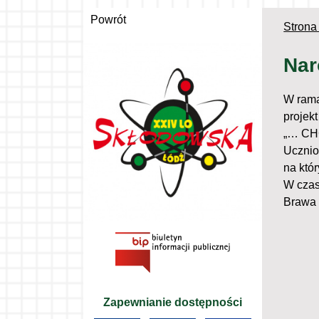
Powrót
Strona
Nar
W rama
projek
„… CH
Ucznio
na któ
W czas
Brawa 
Zapewnianie dostępności