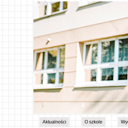
Aktualności
O szkole
Wy