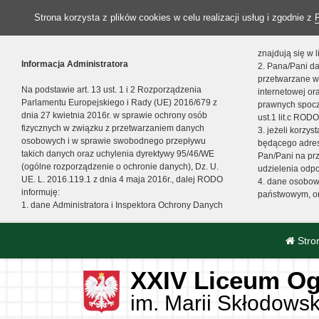
Strona korzysta z plików cookies w celu realizacji usług i zgodnie z
znajdują się w
Informacja Administratora
2. Pana/Pani da
przetwarzane w
Na podstawie art. 13 ust. 1 i 2 Rozporządzenia
internetowej o
Parlamentu Europejskiego i Rady (UE) 2016/679 z
prawnych spocz
dnia 27 kwietnia 2016r. w sprawie ochrony osób
ust.1 lit.c RODO
fizycznych w związku z przetwarzaniem danych
3. jeżeli korzy
osobowych i w sprawie swobodnego przepływu
będącego adres
takich danych oraz uchylenia dyrektywy 95/46/WE
Pan/Pani na pr
(ogólne rozporządzenie o ochronie danych), Dz. U.
udzielenia odp
UE. L. 2016.119.1 z dnia 4 maja 2016r., dalej RODO
4. dane osobo
informuję:
państwowym, or
1. dane Administratora i Inspektora Ochrony Danych
Stro
XXIV Liceum Og
im. Marii Skłodowsk