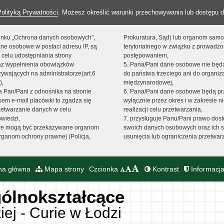
Polityką Prywatności
. Możesz określić warunki przechowywania lub dostępu d
 linku „Ochrona danych osobowych”,
Prokuratura, Sąd) lub organom sam
ne osobowe w postaci adresu IP, są
terytorialnego w związku z prowadz
 celu udostępniania strony
postępowaniem,
raz wypełnienia obowiązków
5. Pana/Pani dane osobowe nie bę
ywających na administratorze(art.6
do państwa trzeciego ani do organiza
),
międzynarodowej,
sta Pan/Pani z odnośnika na stronie
6. Pana/Pani dane osobowe będą pr
em e-mail placówki to zgadza się
wyłącznie przez okres i w zakresie 
zetwarzanie danych w celu
realizacji celu przetwarzania,
owiedzi,
7. przysługuje Panu/Pani prawo dost
we mogą być przekazywane organom
swoich danych osobowych oraz ich s
ganom ochrony prawnej (Policja,
usunięcia lub ograniczenia przetwar
na główna
Mapa strony
Czcionka
Kontrast
Informacja
ólnokształcące
iej - Curie w Łodzi