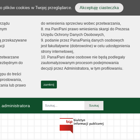
o plików cookies w Twojej przeglądarce.
Akceptuję ciasteczka
orządu
do wniesienia sprzeciwu wobec przetwarzania,
onym
8. ma Pan/Pani prawo wniesienia skargi do Prezesa
Urzędu Ochrony Danych Osobowych,
dą przekazywane
9. podanie przez Pana/Panią danych osobowych
cji
jest fakultatywne (dobrowolne) w celu udostępnienia
strony internetowej,
zetwarzane
10. Pana/Pani dane osobowe nie będą podlegały
niezbędnym do
zautomatyzowanym procesom podejmowania
decyzji przez Administratora, w tym profilowaniu.
ępu do treści
prostowania,
zamknij
zania lub prawo
 administratora
Fraza