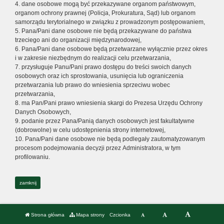
4. dane osobowe mogą być przekazywane organom państwowym,
organom ochrony prawnej (Policja, Prokuratura, Sąd) lub organom
samorządu terytorialnego w związku z prowadzonym postępowaniem,
5. Pana/Pani dane osobowe nie będą przekazywane do państwa
trzeciego ani do organizacji międzynarodowej,
6. Pana/Pani dane osobowe będą przetwarzane wyłącznie przez okres
i w zakresie niezbędnym do realizacji celu przetwarzania,
7. przysługuje Panu/Pani prawo dostępu do treści swoich danych
osobowych oraz ich sprostowania, usunięcia lub ograniczenia
przetwarzania lub prawo do wniesienia sprzeciwu wobec
przetwarzania,
8. ma Pan/Pani prawo wniesienia skargi do Prezesa Urzędu Ochrony
Danych Osobowych,
9. podanie przez Pana/Panią danych osobowych jest fakultatywne
(dobrowolne) w celu udostępnienia strony internetowej,
10. Pana/Pani dane osobowe nie będą podlegały zautomatyzowanym
procesom podejmowania decyzji przez Administratora, w tym
profilowaniu.
zamknij
Strona główna
Mapa strony
Czcionka