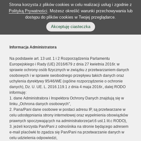
Strona korzysta z plików cookies w celu realizacji usług i zgodnie z
Polityką Prywatności
. Możesz określić warunki przechowywania lub
dostępu do plików cookies w Twojej przeglądarce.
Akceptuję ciasteczka
Informacja Administratora
Na podstawie art. 13 ust. 1 i 2 Rozporządzenia Parlamentu
Europejskiego i Rady (UE) 2016/679 z dnia 27 kwietnia 2016r. w
sprawie ochrony osób fizycznych w związku z przetwarzaniem danych
osobowych i w sprawie swobodnego przepływu takich danych oraz
uchylenia dyrektywy 95/46/WE (ogólne rozporządzenie o ochronie
danych), Dz. U. UE. L. 2016.119.1 z dnia 4 maja 2016r., dalej RODO
informuję:
1. dane Administratora i Inspektora Ochrony Danych znajdują się w
linku „Ochrona danych osobowych”,
2. Pana/Pani dane osobowe w postaci adresu IP, są przetwarzane w
celu udostępniania strony internetowej oraz wypełnienia obowiązków
prawnych spoczywających na administratorze(art.6 ust.1 lit.c RODO),
3. jeżeli korzysta Pan/Pani z odnośnika na stronie będącego adresem
e-mail placówki to zgadza się Pan/Pani na przetwarzanie danych w
celu udzielenia odpowiedzi,