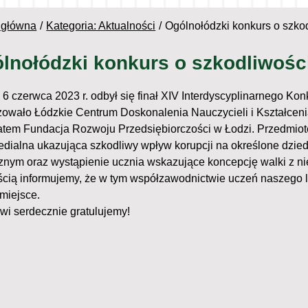
 główna
Kategoria: Aktualności
Ogólnołódzki konkurs o szkod
lnołódzki konkurs o szkodliwości
6 czerwca 2023 r. odbył się finał XIV Interdyscyplinarnego Konk
zowało Łódzkie Centrum Doskonalenia Nauczycieli i Kształcen
atem Fundacja Rozwoju Przedsiębiorczości w Łodzi. Przedmiot
edialna ukazująca szkodliwy wpływ korupcji na określone dzied
znym oraz wystąpienie ucznia wskazujące koncepcję walki z ni
ścią informujemy, że w tym współzawodnictwie uczeń naszego li
 miejsce.
owi serdecznie gratulujemy!