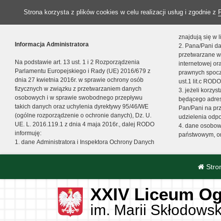
Strona korzysta z plików cookies w celu realizacji usług i zgodnie z
znajdują się w
Informacja Administratora
2. Pana/Pani da
przetwarzane w
Na podstawie art. 13 ust. 1 i 2 Rozporządzenia
internetowej o
Parlamentu Europejskiego i Rady (UE) 2016/679 z
prawnych spocz
dnia 27 kwietnia 2016r. w sprawie ochrony osób
ust.1 lit.c RODO
fizycznych w związku z przetwarzaniem danych
3. jeżeli korzy
osobowych i w sprawie swobodnego przepływu
będącego adres
takich danych oraz uchylenia dyrektywy 95/46/WE
Pan/Pani na pr
(ogólne rozporządzenie o ochronie danych), Dz. U.
udzielenia odp
UE. L. 2016.119.1 z dnia 4 maja 2016r., dalej RODO
4. dane osobo
informuję:
państwowym, or
1. dane Administratora i Inspektora Ochrony Danych
Stro
XXIV Liceum Og
im. Marii Skłodowsk