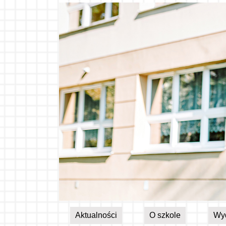
Aktualności
O szkole
Wy