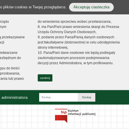
o plików cookies w Twojej przeglądarce.
Akceptuję ciasteczka
orządu
do wniesienia sprzeciwu wobec przetwarzania,
onym
8. ma Pan/Pani prawo wniesienia skargi do Prezesa
Urzędu Ochrony Danych Osobowych,
dą przekazywane
9. podanie przez Pana/Panią danych osobowych
cji
jest fakultatywne (dobrowolne) w celu udostępnienia
strony internetowej,
zetwarzane
10. Pana/Pani dane osobowe nie będą podlegały
niezbędnym do
zautomatyzowanym procesom podejmowania
decyzji przez Administratora, w tym profilowaniu.
ępu do treści
prostowania,
zamknij
zania lub prawo
 administratora
Fraza