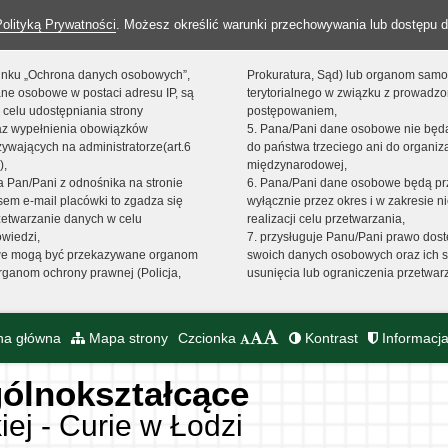
Polityką Prywatności
. Możesz określić warunki przechowywania lub dostępu d
 linku „Ochrona danych osobowych”,
Prokuratura, Sąd) lub organom sam
ne osobowe w postaci adresu IP, są
terytorialnego w związku z prowadz
 celu udostępniania strony
postępowaniem,
raz wypełnienia obowiązków
5. Pana/Pani dane osobowe nie bę
ywających na administratorze(art.6
do państwa trzeciego ani do organiza
),
międzynarodowej,
sta Pan/Pani z odnośnika na stronie
6. Pana/Pani dane osobowe będą pr
em e-mail placówki to zgadza się
wyłącznie przez okres i w zakresie 
zetwarzanie danych w celu
realizacji celu przetwarzania,
owiedzi,
7. przysługuje Panu/Pani prawo dost
we mogą być przekazywane organom
swoich danych osobowych oraz ich s
ganom ochrony prawnej (Policja,
usunięcia lub ograniczenia przetwar
na główna
Mapa strony
Czcionka
Kontrast
Informacja
ólnokształcące
iej - Curie w Łodzi