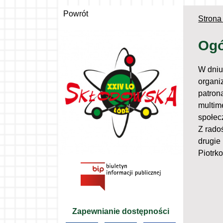
Powrót
Strona
Ogó
W dniu 
organi
patron
multim
społec
Z rado
drugie
Piotrk
Zapewnianie dostępności