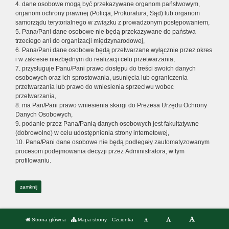
4. dane osobowe mogą być przekazywane organom państwowym,
organom ochrony prawnej (Policja, Prokuratura, Sąd) lub organom
samorządu terytorialnego w związku z prowadzonym postępowaniem,
5. Pana/Pani dane osobowe nie będą przekazywane do państwa
trzeciego ani do organizacji międzynarodowej,
6. Pana/Pani dane osobowe będą przetwarzane wyłącznie przez okres
i w zakresie niezbędnym do realizacji celu przetwarzania,
7. przysługuje Panu/Pani prawo dostępu do treści swoich danych
osobowych oraz ich sprostowania, usunięcia lub ograniczenia
przetwarzania lub prawo do wniesienia sprzeciwu wobec
przetwarzania,
8. ma Pan/Pani prawo wniesienia skargi do Prezesa Urzędu Ochrony
Danych Osobowych,
9. podanie przez Pana/Panią danych osobowych jest fakultatywne
(dobrowolne) w celu udostępnienia strony internetowej,
10. Pana/Pani dane osobowe nie będą podlegały zautomatyzowanym
procesom podejmowania decyzji przez Administratora, w tym
profilowaniu.
zamknij
Strona główna
Mapa strony
Czcionka