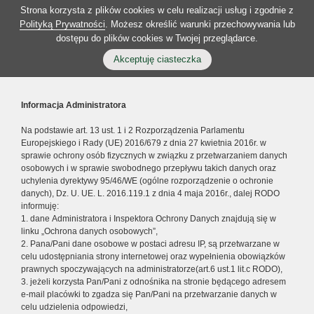
Strona korzysta z plików cookies w celu realizacji usług i zgodnie z
Polityką Prywatności
. Możesz określić warunki przechowywania lub
dostępu do plików cookies w Twojej przeglądarce.
Akceptuję ciasteczka
Informacja Administratora
Na podstawie art. 13 ust. 1 i 2 Rozporządzenia Parlamentu
Europejskiego i Rady (UE) 2016/679 z dnia 27 kwietnia 2016r. w
sprawie ochrony osób fizycznych w związku z przetwarzaniem danych
osobowych i w sprawie swobodnego przepływu takich danych oraz
uchylenia dyrektywy 95/46/WE (ogólne rozporządzenie o ochronie
danych), Dz. U. UE. L. 2016.119.1 z dnia 4 maja 2016r., dalej RODO
informuję:
1. dane Administratora i Inspektora Ochrony Danych znajdują się w
linku „Ochrona danych osobowych”,
2. Pana/Pani dane osobowe w postaci adresu IP, są przetwarzane w
celu udostępniania strony internetowej oraz wypełnienia obowiązków
prawnych spoczywających na administratorze(art.6 ust.1 lit.c RODO),
3. jeżeli korzysta Pan/Pani z odnośnika na stronie będącego adresem
e-mail placówki to zgadza się Pan/Pani na przetwarzanie danych w
celu udzielenia odpowiedzi,