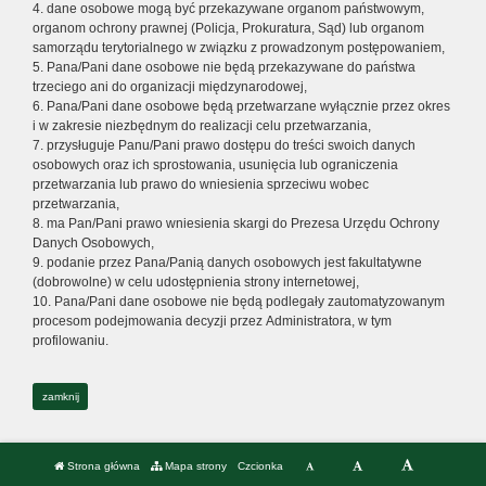
4. dane osobowe mogą być przekazywane organom państwowym,
organom ochrony prawnej (Policja, Prokuratura, Sąd) lub organom
samorządu terytorialnego w związku z prowadzonym postępowaniem,
5. Pana/Pani dane osobowe nie będą przekazywane do państwa
trzeciego ani do organizacji międzynarodowej,
6. Pana/Pani dane osobowe będą przetwarzane wyłącznie przez okres
i w zakresie niezbędnym do realizacji celu przetwarzania,
7. przysługuje Panu/Pani prawo dostępu do treści swoich danych
osobowych oraz ich sprostowania, usunięcia lub ograniczenia
przetwarzania lub prawo do wniesienia sprzeciwu wobec
przetwarzania,
8. ma Pan/Pani prawo wniesienia skargi do Prezesa Urzędu Ochrony
Danych Osobowych,
9. podanie przez Pana/Panią danych osobowych jest fakultatywne
(dobrowolne) w celu udostępnienia strony internetowej,
10. Pana/Pani dane osobowe nie będą podlegały zautomatyzowanym
procesom podejmowania decyzji przez Administratora, w tym
profilowaniu.
zamknij
Strona główna
Mapa strony
Czcionka