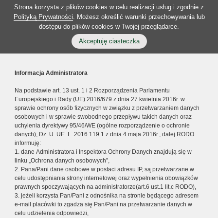
Strona korzysta z plików cookies w celu realizacji usług i zgodnie z
Polityką Prywatności
. Możesz określić warunki przechowywania lub
dostępu do plików cookies w Twojej przeglądarce.
Akceptuję ciasteczka
Informacja Administratora
Na podstawie art. 13 ust. 1 i 2 Rozporządzenia Parlamentu
Europejskiego i Rady (UE) 2016/679 z dnia 27 kwietnia 2016r. w
sprawie ochrony osób fizycznych w związku z przetwarzaniem danych
osobowych i w sprawie swobodnego przepływu takich danych oraz
uchylenia dyrektywy 95/46/WE (ogólne rozporządzenie o ochronie
danych), Dz. U. UE. L. 2016.119.1 z dnia 4 maja 2016r., dalej RODO
informuję:
1. dane Administratora i Inspektora Ochrony Danych znajdują się w
linku „Ochrona danych osobowych”,
2. Pana/Pani dane osobowe w postaci adresu IP, są przetwarzane w
celu udostępniania strony internetowej oraz wypełnienia obowiązków
prawnych spoczywających na administratorze(art.6 ust.1 lit.c RODO),
3. jeżeli korzysta Pan/Pani z odnośnika na stronie będącego adresem
e-mail placówki to zgadza się Pan/Pani na przetwarzanie danych w
celu udzielenia odpowiedzi,