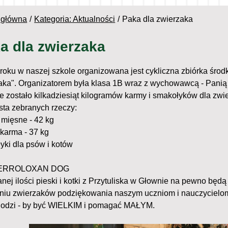
 główna
Kategoria: Aktualności
Paka dla zwierzaka
a dla zwierzaka
 roku w naszej szkole organizowana jest cykliczna zbiórka środk
aka". Organizatorem była klasa 1B wraz z wychowawcą - Panią
e zostało kilkadziesiąt kilogramów karmy i smakołyków dla zwie
ista zebranych rzeczy:
 mięsne - 42 kg
karma - 37 kg
yki dla psów i kotów
 FERROLOXAN DOG
nej ilości pieski i kotki z Przytuliska w Głownie na pewno będą
niu zwierzaków podziękowania naszym uczniom i nauczycielom z
chodzi - by być WIELKIM i pomagać MAŁYM.