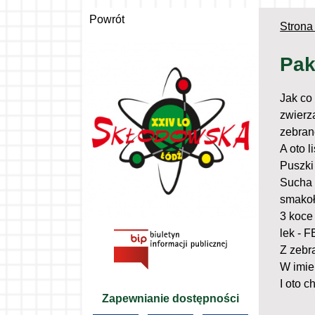
Powrót
Strona
Pak
Jak co
zwierz
zebran
A oto l
Puszki
Sucha 
smakoł
3 koce
lek -
Z zebra
W imie
I oto 
Zapewnianie dostępności