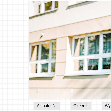
Aktualności
O szkole
Wy