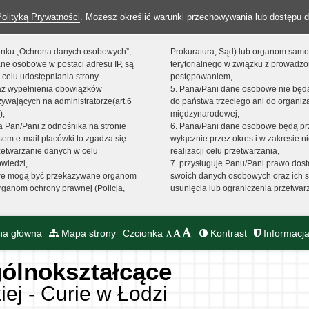
Polityką Prywatności
. Możesz określić warunki przechowywania lub dostępu d
 linku „Ochrona danych osobowych”,
Prokuratura, Sąd) lub organom sam
ne osobowe w postaci adresu IP, są
terytorialnego w związku z prowadz
 celu udostępniania strony
postępowaniem,
raz wypełnienia obowiązków
5. Pana/Pani dane osobowe nie bę
ywających na administratorze(art.6
do państwa trzeciego ani do organiza
),
międzynarodowej,
sta Pan/Pani z odnośnika na stronie
6. Pana/Pani dane osobowe będą pr
em e-mail placówki to zgadza się
wyłącznie przez okres i w zakresie 
zetwarzanie danych w celu
realizacji celu przetwarzania,
owiedzi,
7. przysługuje Panu/Pani prawo dost
we mogą być przekazywane organom
swoich danych osobowych oraz ich s
ganom ochrony prawnej (Policja,
usunięcia lub ograniczenia przetwar
na główna
Mapa strony
Czcionka
Kontrast
Informacja
ólnokształcące
iej - Curie w Łodzi