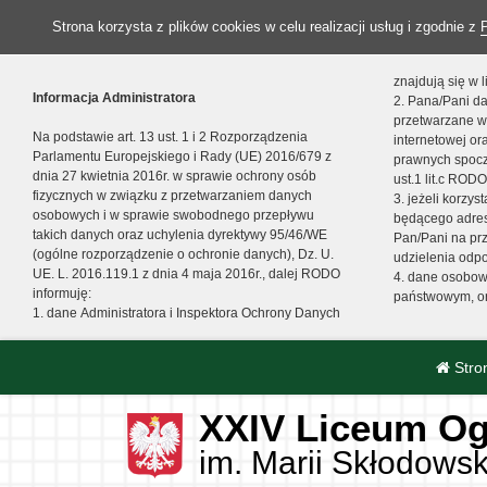
Strona korzysta z plików cookies w celu realizacji usług i zgodnie z
znajdują się w
Informacja Administratora
2. Pana/Pani da
przetwarzane w
Na podstawie art. 13 ust. 1 i 2 Rozporządzenia
internetowej o
Parlamentu Europejskiego i Rady (UE) 2016/679 z
prawnych spocz
dnia 27 kwietnia 2016r. w sprawie ochrony osób
ust.1 lit.c RODO
fizycznych w związku z przetwarzaniem danych
3. jeżeli korzy
osobowych i w sprawie swobodnego przepływu
będącego adres
takich danych oraz uchylenia dyrektywy 95/46/WE
Pan/Pani na pr
(ogólne rozporządzenie o ochronie danych), Dz. U.
udzielenia odp
UE. L. 2016.119.1 z dnia 4 maja 2016r., dalej RODO
4. dane osobo
informuję:
państwowym, or
1. dane Administratora i Inspektora Ochrony Danych
Stro
XXIV Liceum Og
im. Marii Skłodowsk