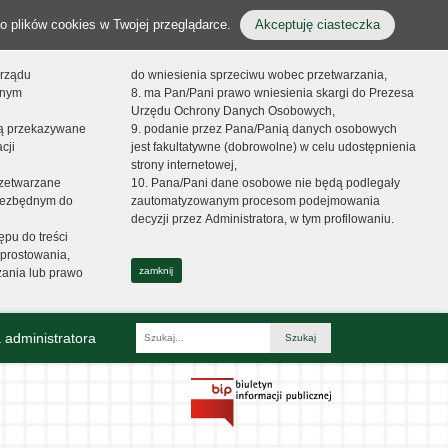
o plików cookies w Twojej przeglądarce.
Akceptuję ciasteczka
orządu
do wniesienia sprzeciwu wobec przetwarzania,
onym
8. ma Pan/Pani prawo wniesienia skargi do Prezesa
Urzędu Ochrony Danych Osobowych,
dą przekazywane
9. podanie przez Pana/Panią danych osobowych
cji
jest fakultatywne (dobrowolne) w celu udostępnienia
strony internetowej,
zetwarzane
10. Pana/Pani dane osobowe nie będą podlegały
niezbędnym do
zautomatyzowanym procesom podejmowania
decyzji przez Administratora, w tym profilowaniu.
ępu do treści
prostowania,
zamknij
zania lub prawo
 administratora
Fraza