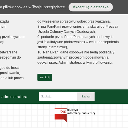
o plików cookies w Twojej przeglądarce.
Akceptuję ciasteczka
orządu
do wniesienia sprzeciwu wobec przetwarzania,
onym
8. ma Pan/Pani prawo wniesienia skargi do Prezesa
Urzędu Ochrony Danych Osobowych,
dą przekazywane
9. podanie przez Pana/Panią danych osobowych
cji
jest fakultatywne (dobrowolne) w celu udostępnienia
strony internetowej,
zetwarzane
10. Pana/Pani dane osobowe nie będą podlegały
niezbędnym do
zautomatyzowanym procesom podejmowania
decyzji przez Administratora, w tym profilowaniu.
ępu do treści
prostowania,
zamknij
zania lub prawo
 administratora
Fraza