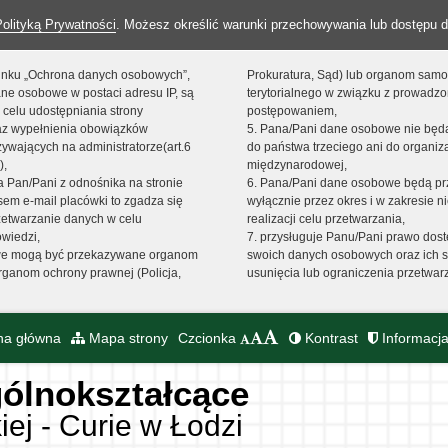
Polityką Prywatności
. Możesz określić warunki przechowywania lub dostępu d
 linku „Ochrona danych osobowych”,
Prokuratura, Sąd) lub organom sam
ne osobowe w postaci adresu IP, są
terytorialnego w związku z prowadz
 celu udostępniania strony
postępowaniem,
raz wypełnienia obowiązków
5. Pana/Pani dane osobowe nie bę
ywających na administratorze(art.6
do państwa trzeciego ani do organiza
),
międzynarodowej,
sta Pan/Pani z odnośnika na stronie
6. Pana/Pani dane osobowe będą pr
em e-mail placówki to zgadza się
wyłącznie przez okres i w zakresie 
zetwarzanie danych w celu
realizacji celu przetwarzania,
owiedzi,
7. przysługuje Panu/Pani prawo dost
we mogą być przekazywane organom
swoich danych osobowych oraz ich s
ganom ochrony prawnej (Policja,
usunięcia lub ograniczenia przetwar
na główna
Mapa strony
Czcionka
Kontrast
Informacja
ólnokształcące
iej - Curie w Łodzi