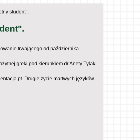
tny student".
dent".
mowanie trwającego od października
ożytnej greki pod kierunkiem dr Anety Tylak
ntacja pt. Drugie życie martwych języków