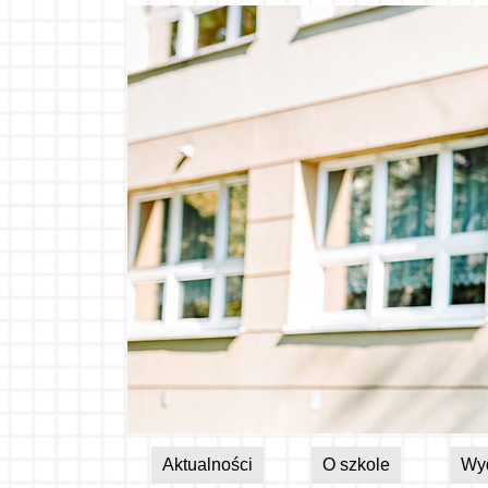
Aktualności
O szkole
Wy