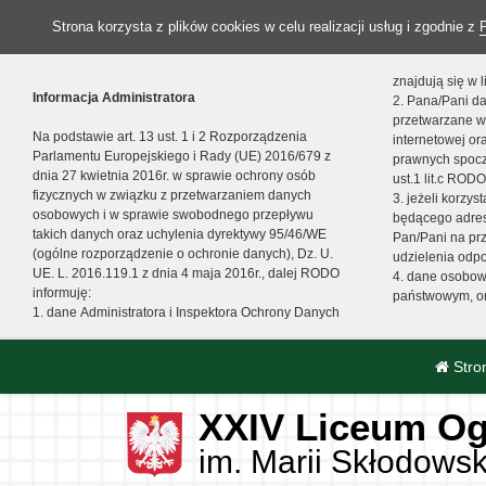
Strona korzysta z plików cookies w celu realizacji usług i zgodnie z
znajdują się w
Informacja Administratora
2. Pana/Pani da
przetwarzane w
Na podstawie art. 13 ust. 1 i 2 Rozporządzenia
internetowej o
Parlamentu Europejskiego i Rady (UE) 2016/679 z
prawnych spocz
dnia 27 kwietnia 2016r. w sprawie ochrony osób
ust.1 lit.c RODO
fizycznych w związku z przetwarzaniem danych
3. jeżeli korzy
osobowych i w sprawie swobodnego przepływu
będącego adres
takich danych oraz uchylenia dyrektywy 95/46/WE
Pan/Pani na pr
(ogólne rozporządzenie o ochronie danych), Dz. U.
udzielenia odp
UE. L. 2016.119.1 z dnia 4 maja 2016r., dalej RODO
4. dane osobo
informuję:
państwowym, or
1. dane Administratora i Inspektora Ochrony Danych
Stro
XXIV Liceum Og
im. Marii Skłodowsk