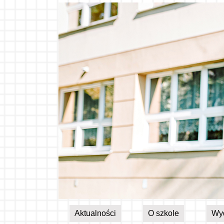
Aktualności
O szkole
Wy