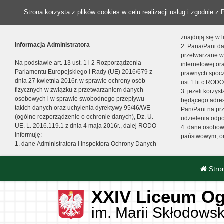
Strona korzysta z plików cookies w celu realizacji usług i zgodnie z
znajdują się w
Informacja Administratora
2. Pana/Pani da
przetwarzane w
Na podstawie art. 13 ust. 1 i 2 Rozporządzenia
internetowej o
Parlamentu Europejskiego i Rady (UE) 2016/679 z
prawnych spocz
dnia 27 kwietnia 2016r. w sprawie ochrony osób
ust.1 lit.c RODO
fizycznych w związku z przetwarzaniem danych
3. jeżeli korzy
osobowych i w sprawie swobodnego przepływu
będącego adres
takich danych oraz uchylenia dyrektywy 95/46/WE
Pan/Pani na pr
(ogólne rozporządzenie o ochronie danych), Dz. U.
udzielenia odp
UE. L. 2016.119.1 z dnia 4 maja 2016r., dalej RODO
4. dane osobo
informuję:
państwowym, or
1. dane Administratora i Inspektora Ochrony Danych
Stro
XXIV Liceum Og
im. Marii Skłodowsk