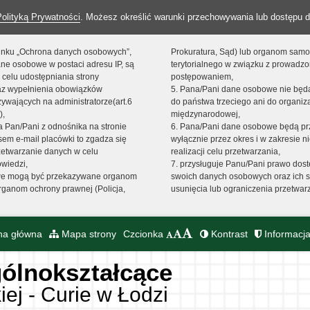
Polityką Prywatności
. Możesz określić warunki przechowywania lub dostępu d
 linku „Ochrona danych osobowych”,
Prokuratura, Sąd) lub organom sam
ne osobowe w postaci adresu IP, są
terytorialnego w związku z prowadz
 celu udostępniania strony
postępowaniem,
raz wypełnienia obowiązków
5. Pana/Pani dane osobowe nie bę
ywających na administratorze(art.6
do państwa trzeciego ani do organiza
),
międzynarodowej,
sta Pan/Pani z odnośnika na stronie
6. Pana/Pani dane osobowe będą pr
em e-mail placówki to zgadza się
wyłącznie przez okres i w zakresie 
zetwarzanie danych w celu
realizacji celu przetwarzania,
owiedzi,
7. przysługuje Panu/Pani prawo dost
we mogą być przekazywane organom
swoich danych osobowych oraz ich s
ganom ochrony prawnej (Policja,
usunięcia lub ograniczenia przetwar
na główna
Mapa strony
Czcionka
Kontrast
Informacja
ólnokształcące
iej - Curie w Łodzi