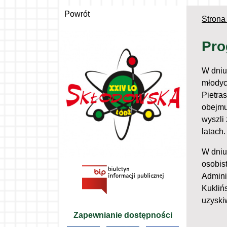
Powrót
Strona
Pro
W dniu
młodyc
Pietra
obejmu
wyszli
latach.
W dniu
osobis
Admini
Kukliń
uzyski
Zapewnianie dostępności