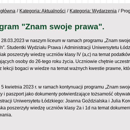
 główna
Kategoria: Aktualności
Kategoria: Wydarzenia
Pro
gram "Znam swoje prawa".
 28.03.2023 w naszym liceum w ramach programu „Znam swoje p
h”. Studentki Wydziału Prawa i Administracji Uniwersytetu Łódz
siak poszerzyły wiedzę uczniów klasy IV (a,c) na temat podatkó
jących osoby do 26-tego roku życia. Uczniowie chętnie uczestni
 z lekcji bogaci w wiedze na temat ważnych kwestie prawne, k
 5 kwietnia 2023 r. w ramach kontynuacji programu „Znam swoje
ty i paszport jako dokumenty potwierdzające tożsamość obywate
stracji Uniwersytetu Łódzkiego: Joanna Goździalska i Julia Kor
ska poszerzyły wiedzę uczniów klasy 2a i 1d na temat dokume
wania.