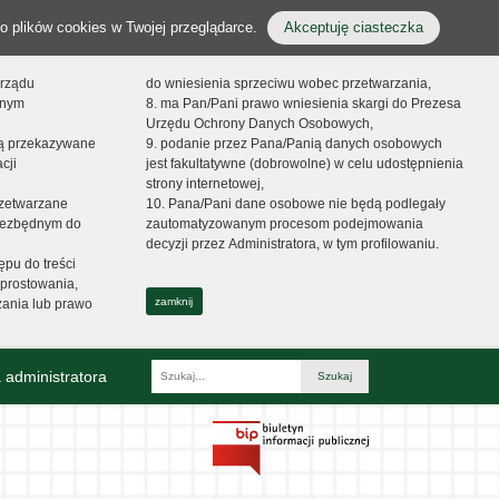
o plików cookies w Twojej przeglądarce.
Akceptuję ciasteczka
orządu
do wniesienia sprzeciwu wobec przetwarzania,
onym
8. ma Pan/Pani prawo wniesienia skargi do Prezesa
Urzędu Ochrony Danych Osobowych,
dą przekazywane
9. podanie przez Pana/Panią danych osobowych
cji
jest fakultatywne (dobrowolne) w celu udostępnienia
strony internetowej,
zetwarzane
10. Pana/Pani dane osobowe nie będą podlegały
niezbędnym do
zautomatyzowanym procesom podejmowania
decyzji przez Administratora, w tym profilowaniu.
ępu do treści
prostowania,
zamknij
zania lub prawo
 administratora
Fraza