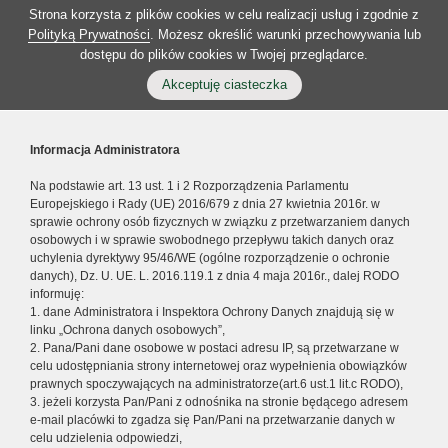
Strona korzysta z plików cookies w celu realizacji usług i zgodnie z
Polityką Prywatności
. Możesz określić warunki przechowywania lub
dostępu do plików cookies w Twojej przeglądarce.
Akceptuję ciasteczka
Informacja Administratora
Na podstawie art. 13 ust. 1 i 2 Rozporządzenia Parlamentu
Europejskiego i Rady (UE) 2016/679 z dnia 27 kwietnia 2016r. w
sprawie ochrony osób fizycznych w związku z przetwarzaniem danych
osobowych i w sprawie swobodnego przepływu takich danych oraz
uchylenia dyrektywy 95/46/WE (ogólne rozporządzenie o ochronie
danych), Dz. U. UE. L. 2016.119.1 z dnia 4 maja 2016r., dalej RODO
informuję:
1. dane Administratora i Inspektora Ochrony Danych znajdują się w
linku „Ochrona danych osobowych”,
2. Pana/Pani dane osobowe w postaci adresu IP, są przetwarzane w
celu udostępniania strony internetowej oraz wypełnienia obowiązków
prawnych spoczywających na administratorze(art.6 ust.1 lit.c RODO),
3. jeżeli korzysta Pan/Pani z odnośnika na stronie będącego adresem
e-mail placówki to zgadza się Pan/Pani na przetwarzanie danych w
celu udzielenia odpowiedzi,