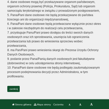
4. dane osobowe mogą być przekazywane organom państwowym,
organom ochrony prawnej (Policja, Prokuratura, Sąd) lub organom
samorządu terytorialnego w związku z prowadzonym postępowaniem,
5. Pana/Pani dane osobowe nie będą przekazywane do państwa
trzeciego ani do organizacji międzynarodowej,
6. Pana/Pani dane osobowe będą przetwarzane wyłącznie przez okres
i w zakresie niezbędnym do realizacji celu przetwarzania,
7. przysługuje Panu/Pani prawo dostępu do treści swoich danych
osobowych oraz ich sprostowania, usunięcia lub ograniczenia
przetwarzania lub prawo do wniesienia sprzeciwu wobec
przetwarzania,
8. ma Pan/Pani prawo wniesienia skargi do Prezesa Urzędu Ochrony
Danych Osobowych,
9. podanie przez Pana/Panią danych osobowych jest fakultatywne
(dobrowolne) w celu udostępnienia strony internetowej,
10. Pana/Pani dane osobowe nie będą podlegały zautomatyzowanym
procesom podejmowania decyzji przez Administratora, w tym
profilowaniu.
zamknij
Strona główna
Mapa strony
Czcionka