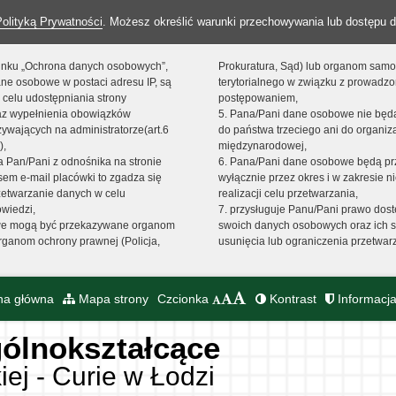
Polityką Prywatności
. Możesz określić warunki przechowywania lub dostępu d
 linku „Ochrona danych osobowych”,
Prokuratura, Sąd) lub organom sam
ne osobowe w postaci adresu IP, są
terytorialnego w związku z prowadz
 celu udostępniania strony
postępowaniem,
raz wypełnienia obowiązków
5. Pana/Pani dane osobowe nie bę
ywających na administratorze(art.6
do państwa trzeciego ani do organiza
),
międzynarodowej,
sta Pan/Pani z odnośnika na stronie
6. Pana/Pani dane osobowe będą pr
em e-mail placówki to zgadza się
wyłącznie przez okres i w zakresie 
zetwarzanie danych w celu
realizacji celu przetwarzania,
owiedzi,
7. przysługuje Panu/Pani prawo dost
we mogą być przekazywane organom
swoich danych osobowych oraz ich s
ganom ochrony prawnej (Policja,
usunięcia lub ograniczenia przetwar
na główna
Mapa strony
Czcionka
Kontrast
Informacja
ólnokształcące
iej - Curie w Łodzi