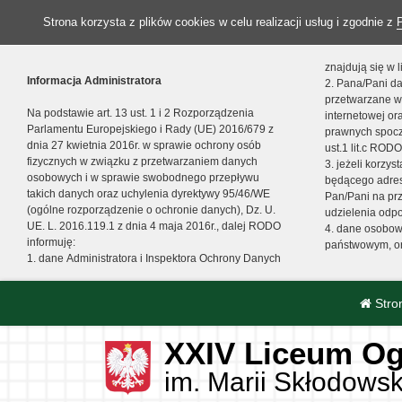
Strona korzysta z plików cookies w celu realizacji usług i zgodnie z
znajdują się w
Informacja Administratora
2. Pana/Pani da
przetwarzane w
Na podstawie art. 13 ust. 1 i 2 Rozporządzenia
internetowej o
Parlamentu Europejskiego i Rady (UE) 2016/679 z
prawnych spocz
dnia 27 kwietnia 2016r. w sprawie ochrony osób
ust.1 lit.c RODO
fizycznych w związku z przetwarzaniem danych
3. jeżeli korzy
osobowych i w sprawie swobodnego przepływu
będącego adres
takich danych oraz uchylenia dyrektywy 95/46/WE
Pan/Pani na pr
(ogólne rozporządzenie o ochronie danych), Dz. U.
udzielenia odp
UE. L. 2016.119.1 z dnia 4 maja 2016r., dalej RODO
4. dane osobo
informuję:
państwowym, or
1. dane Administratora i Inspektora Ochrony Danych
Stro
XXIV Liceum Og
im. Marii Skłodowsk