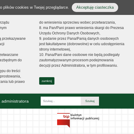
o plików cookies w Twojej przeglądarce.
Akceptuję ciasteczka
orządu
do wniesienia sprzeciwu wobec przetwarzania,
onym
8. ma Pan/Pani prawo wniesienia skargi do Prezesa
Urzędu Ochrony Danych Osobowych,
dą przekazywane
9. podanie przez Pana/Panią danych osobowych
cji
jest fakultatywne (dobrowolne) w celu udostępnienia
strony internetowej,
zetwarzane
10. Pana/Pani dane osobowe nie będą podlegały
niezbędnym do
zautomatyzowanym procesom podejmowania
decyzji przez Administratora, w tym profilowaniu.
ępu do treści
prostowania,
zamknij
zania lub prawo
 administratora
Fraza