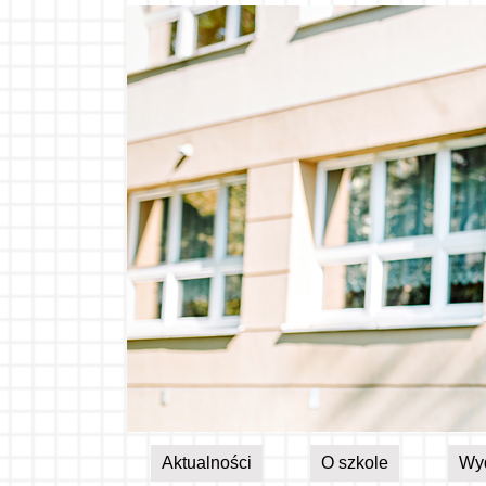
Aktualności
O szkole
Wy