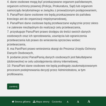
4. dane osobowe mogą być przekazywane organom państwowym,
organom ochrony prawnej (Policja, Prokuratura, Sąd) lub organom
samorządu terytorialnego w związku z prowadzonym postępowaniem,
5. Pana/Pani dane osobowe nie będą przekazywane do państwa
trzeciego ani do organizacji międzynarodowej,
6. Pana/Pani dane osobowe będą przetwarzane wyłącznie przez okres
i w zakresie niezbędnym do realizacji celu przetwarzania,
7. przysługuje Panu/Pani prawo dostępu do treści swoich danych
osobowych oraz ich sprostowania, usunięcia lub ograniczenia
przetwarzania lub prawo do wniesienia sprzeciwu wobec
przetwarzania,
8. ma Pan/Pani prawo wniesienia skargi do Prezesa Urzędu Ochrony
Danych Osobowych,
9. podanie przez Pana/Panią danych osobowych jest fakultatywne
(dobrowolne) w celu udostępnienia strony internetowej,
10. Pana/Pani dane osobowe nie będą podlegały zautomatyzowanym
procesom podejmowania decyzji przez Administratora, w tym
profilowaniu.
zamknij
Strona główna
Mapa strony
Czcionka