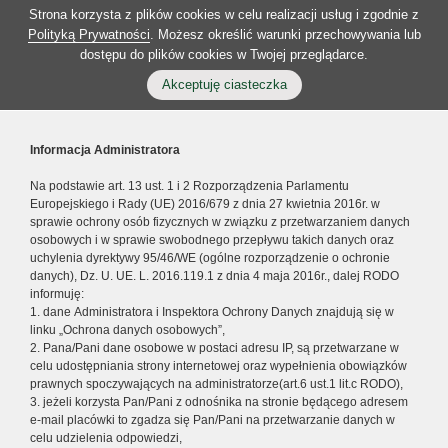
Strona korzysta z plików cookies w celu realizacji usług i zgodnie z
Polityką Prywatności
. Możesz określić warunki przechowywania lub
dostępu do plików cookies w Twojej przeglądarce.
Akceptuję ciasteczka
Informacja Administratora
Na podstawie art. 13 ust. 1 i 2 Rozporządzenia Parlamentu
Europejskiego i Rady (UE) 2016/679 z dnia 27 kwietnia 2016r. w
sprawie ochrony osób fizycznych w związku z przetwarzaniem danych
osobowych i w sprawie swobodnego przepływu takich danych oraz
uchylenia dyrektywy 95/46/WE (ogólne rozporządzenie o ochronie
danych), Dz. U. UE. L. 2016.119.1 z dnia 4 maja 2016r., dalej RODO
informuję:
1. dane Administratora i Inspektora Ochrony Danych znajdują się w
linku „Ochrona danych osobowych”,
2. Pana/Pani dane osobowe w postaci adresu IP, są przetwarzane w
celu udostępniania strony internetowej oraz wypełnienia obowiązków
prawnych spoczywających na administratorze(art.6 ust.1 lit.c RODO),
3. jeżeli korzysta Pan/Pani z odnośnika na stronie będącego adresem
e-mail placówki to zgadza się Pan/Pani na przetwarzanie danych w
celu udzielenia odpowiedzi,