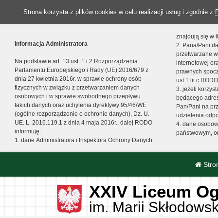
Strona korzysta z plików cookies w celu realizacji usług i zgodnie z
znajdują się w
Informacja Administratora
2. Pana/Pani da
przetwarzane w
Na podstawie art. 13 ust. 1 i 2 Rozporządzenia
internetowej o
Parlamentu Europejskiego i Rady (UE) 2016/679 z
prawnych spocz
dnia 27 kwietnia 2016r. w sprawie ochrony osób
ust.1 lit.c RODO
fizycznych w związku z przetwarzaniem danych
3. jeżeli korzy
osobowych i w sprawie swobodnego przepływu
będącego adres
takich danych oraz uchylenia dyrektywy 95/46/WE
Pan/Pani na pr
(ogólne rozporządzenie o ochronie danych), Dz. U.
udzielenia odp
UE. L. 2016.119.1 z dnia 4 maja 2016r., dalej RODO
4. dane osobo
informuję:
państwowym, or
1. dane Administratora i Inspektora Ochrony Danych
Stro
XXIV Liceum Og
im. Marii Skłodowsk