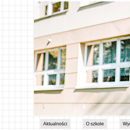
Aktualności
O szkole
Wy