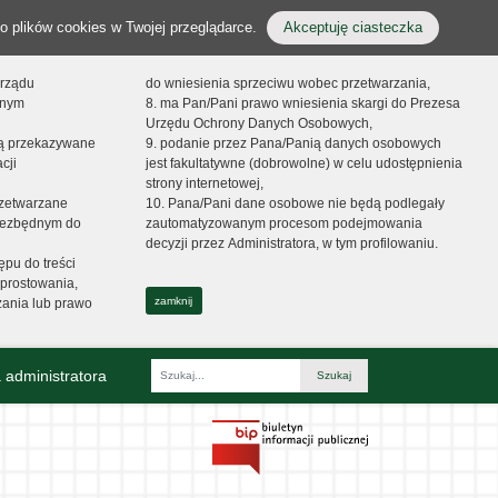
o plików cookies w Twojej przeglądarce.
Akceptuję ciasteczka
orządu
do wniesienia sprzeciwu wobec przetwarzania,
onym
8. ma Pan/Pani prawo wniesienia skargi do Prezesa
Urzędu Ochrony Danych Osobowych,
dą przekazywane
9. podanie przez Pana/Panią danych osobowych
cji
jest fakultatywne (dobrowolne) w celu udostępnienia
strony internetowej,
zetwarzane
10. Pana/Pani dane osobowe nie będą podlegały
niezbędnym do
zautomatyzowanym procesom podejmowania
decyzji przez Administratora, w tym profilowaniu.
ępu do treści
prostowania,
zamknij
zania lub prawo
 administratora
Fraza