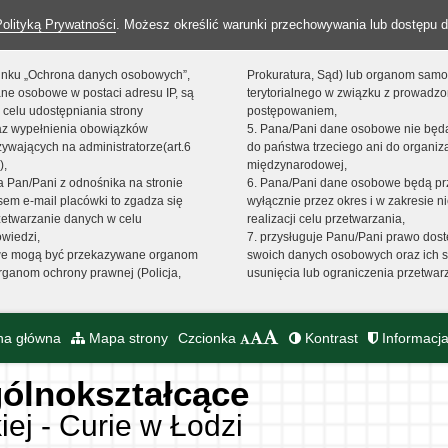
Polityką Prywatności
. Możesz określić warunki przechowywania lub dostępu d
 linku „Ochrona danych osobowych”,
Prokuratura, Sąd) lub organom sam
ne osobowe w postaci adresu IP, są
terytorialnego w związku z prowadz
 celu udostępniania strony
postępowaniem,
raz wypełnienia obowiązków
5. Pana/Pani dane osobowe nie bę
ywających na administratorze(art.6
do państwa trzeciego ani do organiza
),
międzynarodowej,
sta Pan/Pani z odnośnika na stronie
6. Pana/Pani dane osobowe będą pr
em e-mail placówki to zgadza się
wyłącznie przez okres i w zakresie 
zetwarzanie danych w celu
realizacji celu przetwarzania,
owiedzi,
7. przysługuje Panu/Pani prawo dost
we mogą być przekazywane organom
swoich danych osobowych oraz ich s
ganom ochrony prawnej (Policja,
usunięcia lub ograniczenia przetwar
na główna
Mapa strony
Czcionka
Kontrast
Informacja
ólnokształcące
iej - Curie w Łodzi