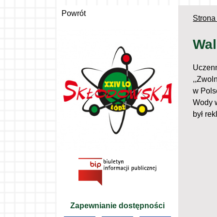
Powrót
Strona
Wal
Uczenn
,,Zwoln
w Pols
Wody w
był re
Zapewnianie dostępności