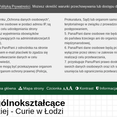
Polityką Prywatności
. Możesz określić warunki przechowywania lub dostępu d
 linku „Ochrona danych osobowych”,
Prokuratura, Sąd) lub organom sam
ne osobowe w postaci adresu IP, są
terytorialnego w związku z prowadz
 celu udostępniania strony
postępowaniem,
raz wypełnienia obowiązków
5. Pana/Pani dane osobowe nie bę
ywających na administratorze(art.6
do państwa trzeciego ani do organiza
),
międzynarodowej,
sta Pan/Pani z odnośnika na stronie
6. Pana/Pani dane osobowe będą pr
em e-mail placówki to zgadza się
wyłącznie przez okres i w zakresie 
zetwarzanie danych w celu
realizacji celu przetwarzania,
owiedzi,
7. przysługuje Panu/Pani prawo dost
we mogą być przekazywane organom
swoich danych osobowych oraz ich s
ganom ochrony prawnej (Policja,
usunięcia lub ograniczenia przetwar
na główna
Mapa strony
Czcionka
Kontrast
Informacja
ólnokształcące
iej - Curie w Łodzi