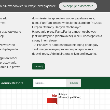
o plików cookies w Twojej przeglądarce.
Akceptuję ciasteczka
orządu
do wniesienia sprzeciwu wobec przetwarzania,
onym
8. ma Pan/Pani prawo wniesienia skargi do Prezesa
Urzędu Ochrony Danych Osobowych,
dą przekazywane
9. podanie przez Pana/Panią danych osobowych
cji
jest fakultatywne (dobrowolne) w celu udostępnienia
strony internetowej,
zetwarzane
10. Pana/Pani dane osobowe nie będą podlegały
niezbędnym do
zautomatyzowanym procesom podejmowania
decyzji przez Administratora, w tym profilowaniu.
ępu do treści
prostowania,
zamknij
zania lub prawo
 administratora
Fraza