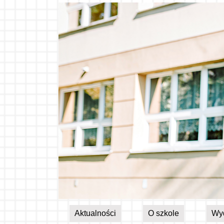
Aktualności
O szkole
Wy