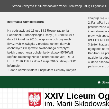
Strona korzysta z plików cookies w celu realizacji usług i zgodnie z
znajdują się w
Informacja Administratora
2. Pana/Pani da
przetwarzane w
Na podstawie art. 13 ust. 1 i 2 Rozporządzenia
internetowej o
Parlamentu Europejskiego i Rady (UE) 2016/679 z
prawnych spocz
dnia 27 kwietnia 2016r. w sprawie ochrony osób
ust.1 lit.c RODO
fizycznych w związku z przetwarzaniem danych
3. jeżeli korzy
osobowych i w sprawie swobodnego przepływu
będącego adres
takich danych oraz uchylenia dyrektywy 95/46/WE
Pan/Pani na pr
(ogólne rozporządzenie o ochronie danych), Dz. U.
udzielenia odp
UE. L. 2016.119.1 z dnia 4 maja 2016r., dalej RODO
4. dane osobo
informuję:
państwowym, or
1. dane Administratora i Inspektora Ochrony Danych
Stro
XXIV Liceum Og
im. Marii Skłodowsk