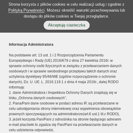
Strona korzysta z plików cookies w celu realizacji usług i zgodnie z
Polityką Prywatności
. Możesz określić warunki przechowywania lub
dostępu do plików cookies w Twojej przeglądarce.
Akceptuję ciasteczka
Informacja Administratora
Na podstawie art. 13 ust. 1 i 2 Rozporządzenia Parlamentu
Europejskiego i Rady (UE) 2016/679 z dnia 27 kwietnia 2016r. w
sprawie ochrony osób fizycznych w związku z przetwarzaniem danych
osobowych i w sprawie swobodnego przepływu takich danych oraz
uchylenia dyrektywy 95/46/WE (ogólne rozporządzenie o ochronie
danych), Dz. U. UE. L. 2016.119.1 z dnia 4 maja 2016r., dalej RODO
informuję:
1. dane Administratora i Inspektora Ochrony Danych znajdują się w
linku „Ochrona danych osobowych”,
2. Pana/Pani dane osobowe w postaci adresu IP, są przetwarzane w
celu udostępniania strony internetowej oraz wypełnienia obowiązków
prawnych spoczywających na administratorze(art.6 ust.1 lit.c RODO),
3. jeżeli korzysta Pan/Pani z odnośnika na stronie będącego adresem
e-mail placówki to zgadza się Pan/Pani na przetwarzanie danych w
celu udzielenia odpowiedzi,