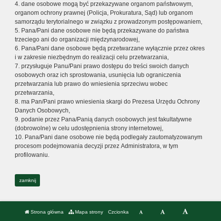
4. dane osobowe mogą być przekazywane organom państwowym,
organom ochrony prawnej (Policja, Prokuratura, Sąd) lub organom
samorządu terytorialnego w związku z prowadzonym postępowaniem,
5. Pana/Pani dane osobowe nie będą przekazywane do państwa
trzeciego ani do organizacji międzynarodowej,
6. Pana/Pani dane osobowe będą przetwarzane wyłącznie przez okres
i w zakresie niezbędnym do realizacji celu przetwarzania,
7. przysługuje Panu/Pani prawo dostępu do treści swoich danych
osobowych oraz ich sprostowania, usunięcia lub ograniczenia
przetwarzania lub prawo do wniesienia sprzeciwu wobec
przetwarzania,
8. ma Pan/Pani prawo wniesienia skargi do Prezesa Urzędu Ochrony
Danych Osobowych,
9. podanie przez Pana/Panią danych osobowych jest fakultatywne
(dobrowolne) w celu udostępnienia strony internetowej,
10. Pana/Pani dane osobowe nie będą podlegały zautomatyzowanym
procesom podejmowania decyzji przez Administratora, w tym
profilowaniu.
zamknij
Strona główna
Mapa strony
Czcionka