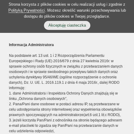
Strona korzysta z plików cookies w celu realizacji usług i zgodnie z
Polityką Prywatności
. Możesz określić warunki przechowywania lub
dostępu do plików cookies w Twojej przeglądarce.
Akceptuję ciasteczka
Informacja Administratora
Na podstawie art. 13 ust. 1 i 2 Rozporządzenia Parlamentu
Europejskiego i Rady (UE) 2016/679 z dnia 27 kwietnia 2016r. w
sprawie ochrony osób fizycznych w związku z przetwarzaniem danych
osobowych i w sprawie swobodnego przepływu takich danych oraz
uchylenia dyrektywy 95/46/WE (ogólne rozporządzenie o ochronie
danych), Dz. U. UE. L. 2016.119.1 z dnia 4 maja 2016r., dalej RODO
informuję:
1. dane Administratora i Inspektora Ochrony Danych znajdują się w
linku „Ochrona danych osobowych”,
2. Pana/Pani dane osobowe w postaci adresu IP, są przetwarzane w
celu udostępniania strony internetowej oraz wypełnienia obowiązków
prawnych spoczywających na administratorze(art.6 ust.1 lit.c RODO),
3. jeżeli korzysta Pan/Pani z odnośnika na stronie będącego adresem
e-mail placówki to zgadza się Pan/Pani na przetwarzanie danych w
celu udzielenia odpowiedzi,