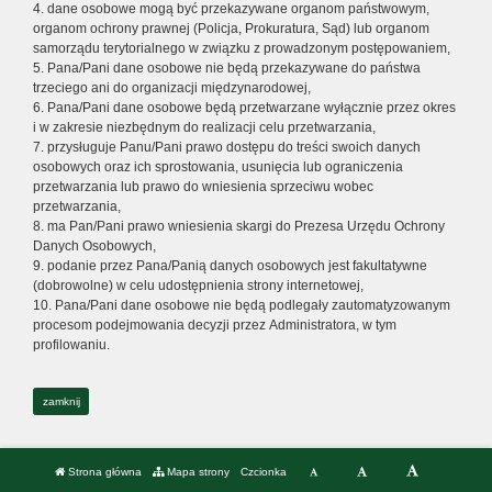
4. dane osobowe mogą być przekazywane organom państwowym,
organom ochrony prawnej (Policja, Prokuratura, Sąd) lub organom
samorządu terytorialnego w związku z prowadzonym postępowaniem,
5. Pana/Pani dane osobowe nie będą przekazywane do państwa
trzeciego ani do organizacji międzynarodowej,
6. Pana/Pani dane osobowe będą przetwarzane wyłącznie przez okres
i w zakresie niezbędnym do realizacji celu przetwarzania,
7. przysługuje Panu/Pani prawo dostępu do treści swoich danych
osobowych oraz ich sprostowania, usunięcia lub ograniczenia
przetwarzania lub prawo do wniesienia sprzeciwu wobec
przetwarzania,
8. ma Pan/Pani prawo wniesienia skargi do Prezesa Urzędu Ochrony
Danych Osobowych,
9. podanie przez Pana/Panią danych osobowych jest fakultatywne
(dobrowolne) w celu udostępnienia strony internetowej,
10. Pana/Pani dane osobowe nie będą podlegały zautomatyzowanym
procesom podejmowania decyzji przez Administratora, w tym
profilowaniu.
zamknij
Strona główna
Mapa strony
Czcionka