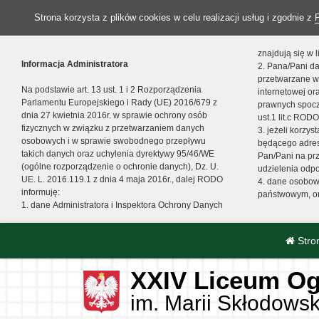
Strona korzysta z plików cookies w celu realizacji usług i zgodnie z
znajdują się w
Informacja Administratora
2. Pana/Pani da
przetwarzane w
Na podstawie art. 13 ust. 1 i 2 Rozporządzenia
internetowej o
Parlamentu Europejskiego i Rady (UE) 2016/679 z
prawnych spocz
dnia 27 kwietnia 2016r. w sprawie ochrony osób
ust.1 lit.c RODO
fizycznych w związku z przetwarzaniem danych
3. jeżeli korzy
osobowych i w sprawie swobodnego przepływu
będącego adres
takich danych oraz uchylenia dyrektywy 95/46/WE
Pan/Pani na pr
(ogólne rozporządzenie o ochronie danych), Dz. U.
udzielenia odp
UE. L. 2016.119.1 z dnia 4 maja 2016r., dalej RODO
4. dane osobo
informuję:
państwowym, or
1. dane Administratora i Inspektora Ochrony Danych
Stro
XXIV Liceum Og
im. Marii Skłodowsk