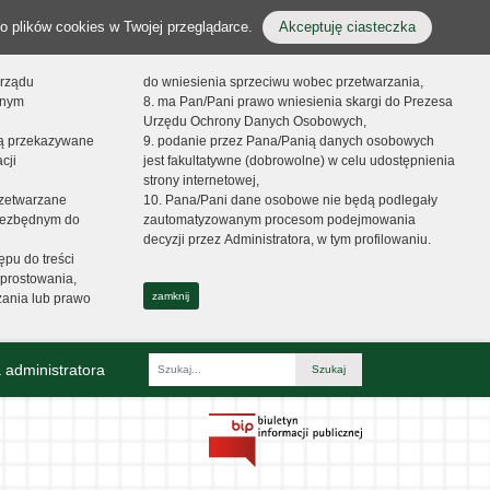
o plików cookies w Twojej przeglądarce.
Akceptuję ciasteczka
orządu
do wniesienia sprzeciwu wobec przetwarzania,
onym
8. ma Pan/Pani prawo wniesienia skargi do Prezesa
Urzędu Ochrony Danych Osobowych,
dą przekazywane
9. podanie przez Pana/Panią danych osobowych
cji
jest fakultatywne (dobrowolne) w celu udostępnienia
strony internetowej,
zetwarzane
10. Pana/Pani dane osobowe nie będą podlegały
niezbędnym do
zautomatyzowanym procesom podejmowania
decyzji przez Administratora, w tym profilowaniu.
ępu do treści
prostowania,
zamknij
zania lub prawo
 administratora
Fraza