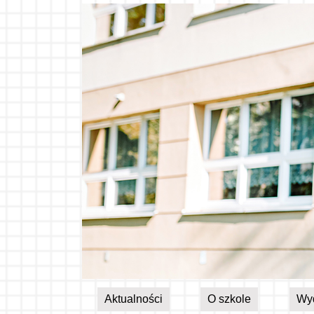
Aktualności
O szkole
Wy