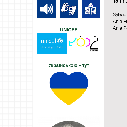
To TYL
Sylwia 
Ania F
Ania Po
UNICEF
Українською – тут