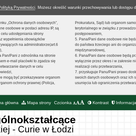
Polityką Prywatności
. Możesz określić warunki przechowywania lub dostępu d
 linku „Ochrona danych osobowych”,
Prokuratura, Sąd) lub organom sam
ne osobowe w postaci adresu IP, są
terytorialnego w związku z prowadz
 celu udostępniania strony
postępowaniem,
raz wypełnienia obowiązków
5. Pana/Pani dane osobowe nie bę
ywających na administratorze(art.6
do państwa trzeciego ani do organiza
),
międzynarodowej,
sta Pan/Pani z odnośnika na stronie
6. Pana/Pani dane osobowe będą pr
em e-mail placówki to zgadza się
wyłącznie przez okres i w zakresie 
zetwarzanie danych w celu
realizacji celu przetwarzania,
owiedzi,
7. przysługuje Panu/Pani prawo dost
we mogą być przekazywane organom
swoich danych osobowych oraz ich s
ganom ochrony prawnej (Policja,
usunięcia lub ograniczenia przetwar
na główna
Mapa strony
Czcionka
Kontrast
Informacja
ólnokształcące
iej - Curie w Łodzi