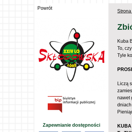
Powrót
Strona
Zbi
Kuba B
To, cz
Tyle k
PROSI
Liczą s
zamies
nawet 
dniach
Pienią
Zapewnianie dostępności
KUBA