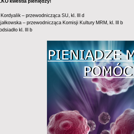
KO kwestia pieniędzy!
Kordyalik – przewodnicząca SU, kl. III d
ijałkowska – przewodnicząca Komisji Kultury MRM, kl. III b
dsiadło kl. III b