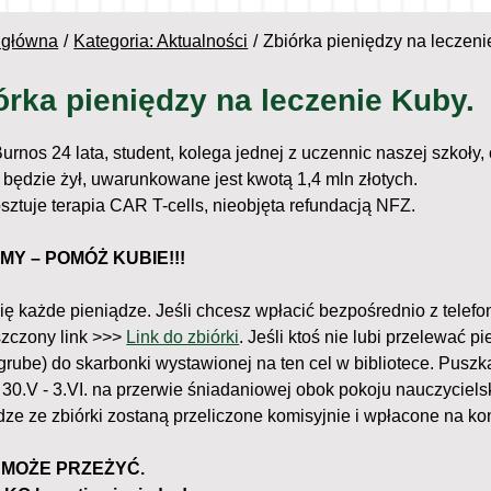
 główna
Kategoria: Aktualności
Zbiórka pieniędzy na leczeni
órka pieniędzy na leczenie Kuby.
urnos 24 lata, student, kolega jednej z uczennic naszej szkoły,
y będzie żył, uwarunkowane jest kwotą 1,4 mln złotych.
osztuje terapia CAR T-cells, nieobjęta refundacją NFZ.
MY – POMÓŻ KUBIE!!!
ię każde pieniądze. Jeśli chcesz wpłacić bezpośrednio z telefon
zczony link >>>
Link do zbiórki
. Jeśli ktoś nie lubi przelewać 
grube) do skarbonki wystawionej na ten cel w bibliotece. Pusz
 30.V - 3.VI. na przerwie śniadaniowej obok pokoju nauczyciels
dze ze zbiórki zostaną przeliczone komisyjnie i wpłacone na ko
 MOŻE PRZEŻYĆ.