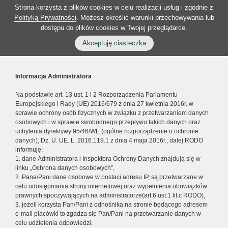
Strona korzysta z plików cookies w celu realizacji usług i zgodnie z
Polityką Prywatności
. Możesz określić warunki przechowywania lub
dostępu do plików cookies w Twojej przeglądarce.
Akceptuję ciasteczka
Informacja Administratora
Na podstawie art. 13 ust. 1 i 2 Rozporządzenia Parlamentu
Europejskiego i Rady (UE) 2016/679 z dnia 27 kwietnia 2016r. w
sprawie ochrony osób fizycznych w związku z przetwarzaniem danych
osobowych i w sprawie swobodnego przepływu takich danych oraz
uchylenia dyrektywy 95/46/WE (ogólne rozporządzenie o ochronie
danych), Dz. U. UE. L. 2016.119.1 z dnia 4 maja 2016r., dalej RODO
informuję:
1. dane Administratora i Inspektora Ochrony Danych znajdują się w
linku „Ochrona danych osobowych”,
2. Pana/Pani dane osobowe w postaci adresu IP, są przetwarzane w
celu udostępniania strony internetowej oraz wypełnienia obowiązków
prawnych spoczywających na administratorze(art.6 ust.1 lit.c RODO),
3. jeżeli korzysta Pan/Pani z odnośnika na stronie będącego adresem
e-mail placówki to zgadza się Pan/Pani na przetwarzanie danych w
celu udzielenia odpowiedzi,