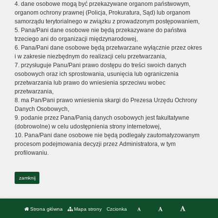
4. dane osobowe mogą być przekazywane organom państwowym,
organom ochrony prawnej (Policja, Prokuratura, Sąd) lub organom
samorządu terytorialnego w związku z prowadzonym postępowaniem,
5. Pana/Pani dane osobowe nie będą przekazywane do państwa
trzeciego ani do organizacji międzynarodowej,
6. Pana/Pani dane osobowe będą przetwarzane wyłącznie przez okres
i w zakresie niezbędnym do realizacji celu przetwarzania,
7. przysługuje Panu/Pani prawo dostępu do treści swoich danych
osobowych oraz ich sprostowania, usunięcia lub ograniczenia
przetwarzania lub prawo do wniesienia sprzeciwu wobec
przetwarzania,
8. ma Pan/Pani prawo wniesienia skargi do Prezesa Urzędu Ochrony
Danych Osobowych,
9. podanie przez Pana/Panią danych osobowych jest fakultatywne
(dobrowolne) w celu udostępnienia strony internetowej,
10. Pana/Pani dane osobowe nie będą podlegały zautomatyzowanym
procesom podejmowania decyzji przez Administratora, w tym
profilowaniu.
zamknij
Strona główna
Mapa strony
Czcionka