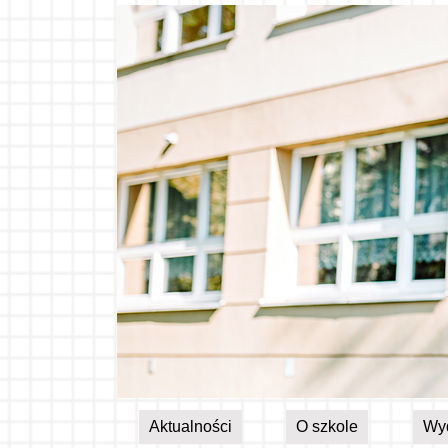
Aktualności
O szkole
Wy