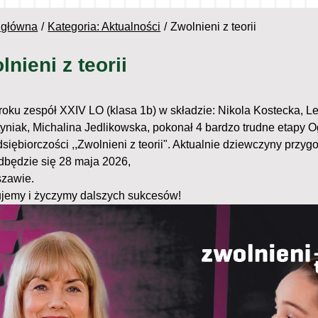
 główna
Kategoria: Aktualności
Zwolnieni z teorii
lnieni z teorii
roku zespół XXIV LO (klasa 1b) w składzie: Nikola Kostecka, L
yniak, Michalina Jedlikowska, pokonał 4 bardzo trudne etapy O
siębiorczości ,,Zwolnieni z teorii". Aktualnie dziewczyny przyg
odbędzie się 28 maja 2026,
zawie.
ujemy i życzymy dalszych sukcesów!