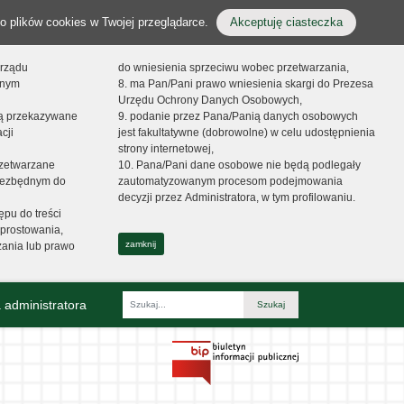
o plików cookies w Twojej przeglądarce.
Akceptuję ciasteczka
orządu
do wniesienia sprzeciwu wobec przetwarzania,
onym
8. ma Pan/Pani prawo wniesienia skargi do Prezesa
Urzędu Ochrony Danych Osobowych,
dą przekazywane
9. podanie przez Pana/Panią danych osobowych
cji
jest fakultatywne (dobrowolne) w celu udostępnienia
strony internetowej,
zetwarzane
10. Pana/Pani dane osobowe nie będą podlegały
niezbędnym do
zautomatyzowanym procesom podejmowania
decyzji przez Administratora, w tym profilowaniu.
ępu do treści
prostowania,
zamknij
zania lub prawo
 administratora
Fraza