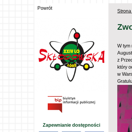
Powrót
Strona
Zwo
W tym 
August
z Przed
który 
w Wars
Gratul
Zapewnianie dostępności