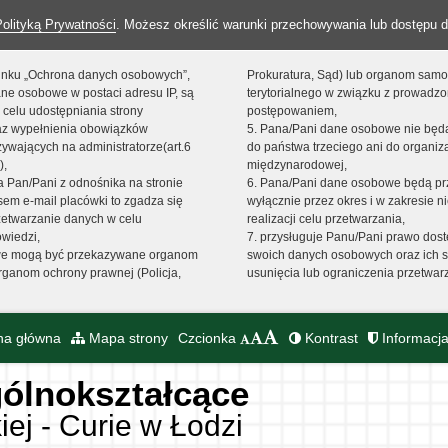
Polityką Prywatności
. Możesz określić warunki przechowywania lub dostępu d
 linku „Ochrona danych osobowych”,
Prokuratura, Sąd) lub organom sam
ne osobowe w postaci adresu IP, są
terytorialnego w związku z prowadz
 celu udostępniania strony
postępowaniem,
raz wypełnienia obowiązków
5. Pana/Pani dane osobowe nie bę
ywających na administratorze(art.6
do państwa trzeciego ani do organiza
),
międzynarodowej,
sta Pan/Pani z odnośnika na stronie
6. Pana/Pani dane osobowe będą pr
em e-mail placówki to zgadza się
wyłącznie przez okres i w zakresie 
zetwarzanie danych w celu
realizacji celu przetwarzania,
owiedzi,
7. przysługuje Panu/Pani prawo dost
we mogą być przekazywane organom
swoich danych osobowych oraz ich s
ganom ochrony prawnej (Policja,
usunięcia lub ograniczenia przetwar
na główna
Mapa strony
Czcionka
Kontrast
Informacja
ólnokształcące
iej - Curie w Łodzi