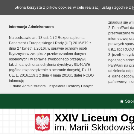
Strona korzysta z plików cookies w celu realizacji usług i zgodnie z
znajdują się w
Informacja Administratora
2. Pana/Pani da
przetwarzane w
Na podstawie art. 13 ust. 1 i 2 Rozporządzenia
internetowej o
Parlamentu Europejskiego i Rady (UE) 2016/679 z
prawnych spocz
dnia 27 kwietnia 2016r. w sprawie ochrony osób
ust.1 lit.c RODO
fizycznych w związku z przetwarzaniem danych
3. jeżeli korzy
osobowych i w sprawie swobodnego przepływu
będącego adres
takich danych oraz uchylenia dyrektywy 95/46/WE
Pan/Pani na pr
(ogólne rozporządzenie o ochronie danych), Dz. U.
udzielenia odp
UE. L. 2016.119.1 z dnia 4 maja 2016r., dalej RODO
4. dane osobo
informuję:
państwowym, or
1. dane Administratora i Inspektora Ochrony Danych
Stro
XXIV Liceum Og
im. Marii Skłodowsk