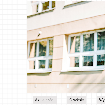
Aktualności
O szkole
Wy