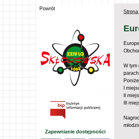
Powrót
Strona
Eur
Europe
Obchod
W tym 
parach
Poniże
I miejs
II miej
III mie
Nagrod
młodzi
Zapewnianie dostępności