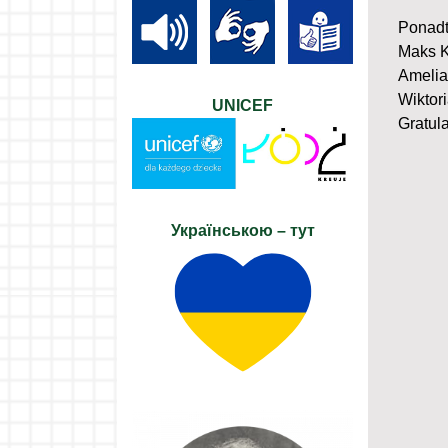
Ponadt
Maks Kę
Amelia
Wiktor
UNICEF
Gratul
Українською – тут