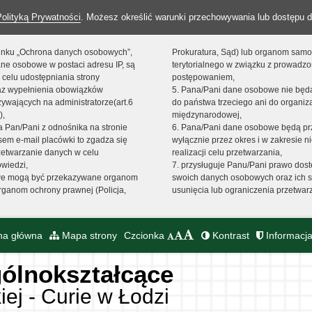
Polityką Prywatności
. Możesz określić warunki przechowywania lub dostępu d
 linku „Ochrona danych osobowych”,
Prokuratura, Sąd) lub organom sam
ne osobowe w postaci adresu IP, są
terytorialnego w związku z prowadz
 celu udostępniania strony
postępowaniem,
raz wypełnienia obowiązków
5. Pana/Pani dane osobowe nie bę
ywających na administratorze(art.6
do państwa trzeciego ani do organiza
),
międzynarodowej,
sta Pan/Pani z odnośnika na stronie
6. Pana/Pani dane osobowe będą pr
em e-mail placówki to zgadza się
wyłącznie przez okres i w zakresie 
zetwarzanie danych w celu
realizacji celu przetwarzania,
owiedzi,
7. przysługuje Panu/Pani prawo dost
we mogą być przekazywane organom
swoich danych osobowych oraz ich s
ganom ochrony prawnej (Policja,
usunięcia lub ograniczenia przetwar
na główna
Mapa strony
Czcionka
Kontrast
Informacja
ólnokształcące
iej - Curie w Łodzi