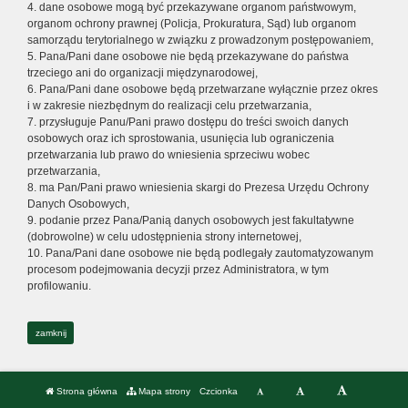
4. dane osobowe mogą być przekazywane organom państwowym,
organom ochrony prawnej (Policja, Prokuratura, Sąd) lub organom
samorządu terytorialnego w związku z prowadzonym postępowaniem,
5. Pana/Pani dane osobowe nie będą przekazywane do państwa
trzeciego ani do organizacji międzynarodowej,
6. Pana/Pani dane osobowe będą przetwarzane wyłącznie przez okres
i w zakresie niezbędnym do realizacji celu przetwarzania,
7. przysługuje Panu/Pani prawo dostępu do treści swoich danych
osobowych oraz ich sprostowania, usunięcia lub ograniczenia
przetwarzania lub prawo do wniesienia sprzeciwu wobec
przetwarzania,
8. ma Pan/Pani prawo wniesienia skargi do Prezesa Urzędu Ochrony
Danych Osobowych,
9. podanie przez Pana/Panią danych osobowych jest fakultatywne
(dobrowolne) w celu udostępnienia strony internetowej,
10. Pana/Pani dane osobowe nie będą podlegały zautomatyzowanym
procesom podejmowania decyzji przez Administratora, w tym
profilowaniu.
zamknij
Strona główna
Mapa strony
Czcionka