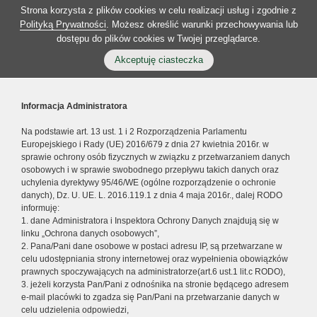
Strona korzysta z plików cookies w celu realizacji usług i zgodnie z
Polityką Prywatności
. Możesz określić warunki przechowywania lub
dostępu do plików cookies w Twojej przeglądarce.
Akceptuję ciasteczka
Informacja Administratora
Na podstawie art. 13 ust. 1 i 2 Rozporządzenia Parlamentu
Europejskiego i Rady (UE) 2016/679 z dnia 27 kwietnia 2016r. w
sprawie ochrony osób fizycznych w związku z przetwarzaniem danych
osobowych i w sprawie swobodnego przepływu takich danych oraz
uchylenia dyrektywy 95/46/WE (ogólne rozporządzenie o ochronie
danych), Dz. U. UE. L. 2016.119.1 z dnia 4 maja 2016r., dalej RODO
informuję:
1. dane Administratora i Inspektora Ochrony Danych znajdują się w
linku „Ochrona danych osobowych”,
2. Pana/Pani dane osobowe w postaci adresu IP, są przetwarzane w
celu udostępniania strony internetowej oraz wypełnienia obowiązków
prawnych spoczywających na administratorze(art.6 ust.1 lit.c RODO),
3. jeżeli korzysta Pan/Pani z odnośnika na stronie będącego adresem
e-mail placówki to zgadza się Pan/Pani na przetwarzanie danych w
celu udzielenia odpowiedzi,