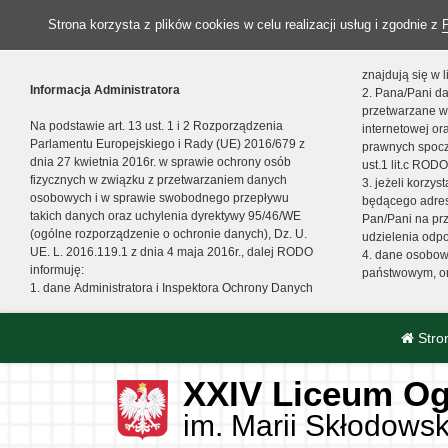
Strona korzysta z plików cookies w celu realizacji usług i zgodnie z
znajdują się w
Informacja Administratora
2. Pana/Pani da
przetwarzane w
Na podstawie art. 13 ust. 1 i 2 Rozporządzenia
internetowej o
Parlamentu Europejskiego i Rady (UE) 2016/679 z
prawnych spocz
dnia 27 kwietnia 2016r. w sprawie ochrony osób
ust.1 lit.c RODO
fizycznych w związku z przetwarzaniem danych
3. jeżeli korzy
osobowych i w sprawie swobodnego przepływu
będącego adres
takich danych oraz uchylenia dyrektywy 95/46/WE
Pan/Pani na pr
(ogólne rozporządzenie o ochronie danych), Dz. U.
udzielenia odp
UE. L. 2016.119.1 z dnia 4 maja 2016r., dalej RODO
4. dane osobo
informuję:
państwowym, or
1. dane Administratora i Inspektora Ochrony Danych
Stro
XXIV Liceum Og
im. Marii Skłodowsk