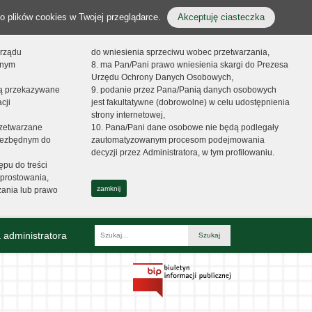
o plików cookies w Twojej przeglądarce.
Akceptuję ciasteczka
orządu
do wniesienia sprzeciwu wobec przetwarzania,
onym
8. ma Pan/Pani prawo wniesienia skargi do Prezesa
Urzędu Ochrony Danych Osobowych,
dą przekazywane
9. podanie przez Pana/Panią danych osobowych
cji
jest fakultatywne (dobrowolne) w celu udostępnienia
strony internetowej,
zetwarzane
10. Pana/Pani dane osobowe nie będą podlegały
niezbędnym do
zautomatyzowanym procesom podejmowania
decyzji przez Administratora, w tym profilowaniu.
ępu do treści
prostowania,
zamknij
zania lub prawo
 administratora
Fraza