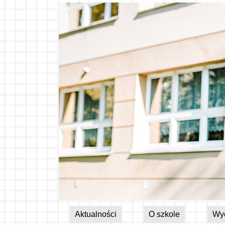
Aktualności
O szkole
Wy