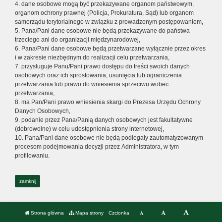
4. dane osobowe mogą być przekazywane organom państwowym,
organom ochrony prawnej (Policja, Prokuratura, Sąd) lub organom
samorządu terytorialnego w związku z prowadzonym postępowaniem,
5. Pana/Pani dane osobowe nie będą przekazywane do państwa
trzeciego ani do organizacji międzynarodowej,
6. Pana/Pani dane osobowe będą przetwarzane wyłącznie przez okres
i w zakresie niezbędnym do realizacji celu przetwarzania,
7. przysługuje Panu/Pani prawo dostępu do treści swoich danych
osobowych oraz ich sprostowania, usunięcia lub ograniczenia
przetwarzania lub prawo do wniesienia sprzeciwu wobec
przetwarzania,
8. ma Pan/Pani prawo wniesienia skargi do Prezesa Urzędu Ochrony
Danych Osobowych,
9. podanie przez Pana/Panią danych osobowych jest fakultatywne
(dobrowolne) w celu udostępnienia strony internetowej,
10. Pana/Pani dane osobowe nie będą podlegały zautomatyzowanym
procesom podejmowania decyzji przez Administratora, w tym
profilowaniu.
zamknij
Strona główna
Mapa strony
Czcionka