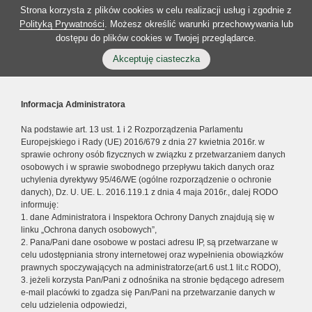
Strona korzysta z plików cookies w celu realizacji usług i zgodnie z
Polityką Prywatności
. Możesz określić warunki przechowywania lub
dostępu do plików cookies w Twojej przeglądarce.
Akceptuję ciasteczka
Informacja Administratora
Na podstawie art. 13 ust. 1 i 2 Rozporządzenia Parlamentu
Europejskiego i Rady (UE) 2016/679 z dnia 27 kwietnia 2016r. w
sprawie ochrony osób fizycznych w związku z przetwarzaniem danych
osobowych i w sprawie swobodnego przepływu takich danych oraz
uchylenia dyrektywy 95/46/WE (ogólne rozporządzenie o ochronie
danych), Dz. U. UE. L. 2016.119.1 z dnia 4 maja 2016r., dalej RODO
informuję:
1. dane Administratora i Inspektora Ochrony Danych znajdują się w
linku „Ochrona danych osobowych”,
2. Pana/Pani dane osobowe w postaci adresu IP, są przetwarzane w
celu udostępniania strony internetowej oraz wypełnienia obowiązków
prawnych spoczywających na administratorze(art.6 ust.1 lit.c RODO),
3. jeżeli korzysta Pan/Pani z odnośnika na stronie będącego adresem
e-mail placówki to zgadza się Pan/Pani na przetwarzanie danych w
celu udzielenia odpowiedzi,